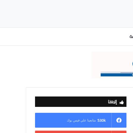
عة
إتبعنا
530k
متابعينا علي فيس بوك