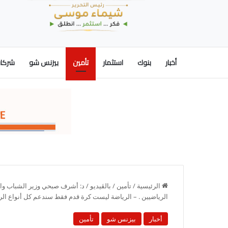
أخبار
بنوك
استثمار
تأمين
بيزنس شو
شركات
الرئيسية
/
تأمين
/
بالڤيديو / د: أشرف صبحي وزير الشباب والر
الرياضيين . – الرياضة ليست كرة قدم فقط سندعم كل أنواع الري
أخبار
بيزنس شو
تأمين