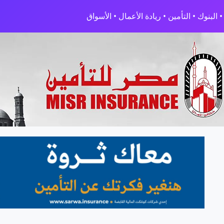
البنوك • التأمين • ريادة الأعمال • الأسواق