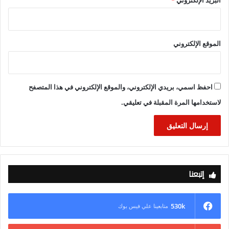
البريد الإلكتروني
*
واتفق الجانبان على إطلاق المشروع خلال العام الجاري، ليكون
نموذجًا للاستثمار في صحة المرأة بمصر، مع العمل على تحقيق نتائج
ملموسة تتيح تعميم التجربة على محافظات التأمين الصحي الشامل.
الموقع الإلكتروني
احفظ اسمي، بريدي الإلكتروني، والموقع الإلكتروني في هذا المتصفح
لاستخدامها المرة المقبلة في تعليقي.
إتبعنا
530k
متابعينا علي فيس بوك