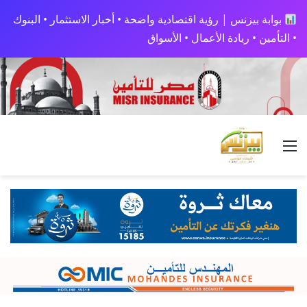
بوابة بيزنس | رؤية اقتصادية واضحة • أخبار الاستثمار • البنوك
• التأمين • ريادة الأعمال • الأسواق
القائمة