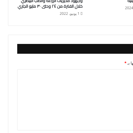
نية
وجهود مديريات الزراعة والطب البيطري
خلال الفترة من ٢٤ وحتى ٣٠ مايو الجاري
1 يونيو، 2022
ا بـ
*