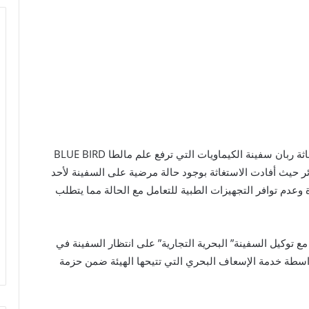
نجحت هيئة قناة السويس في التعامل السريع مع استغاثة ربان سفينة الكيماويات التي ترفع علم مالطا BLUE BIRD
ئر حيث أفادت الاستغاثة بوجود حالة مرضية على السفينة لأحد
 وعدم توافر التجهيزات الطبية للتعامل مع الحالة مما يتطلب
ع توكيل السفينة” البحرية التجارية” على انتظار السفينة في
ل المريض بواسطة خدمة الإسعاف البحري التي تتيحها الهيئة ضمن حزمة