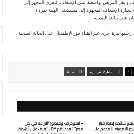
اف و نقل المريض بواسطة لنش الإسعاف البحري المجهز إلى
أقرب محطة إرشاد أرضية” الدفرسوار” ثم نقله بواسطة سيارة الإسعاف المجهزة إلى مستشفى الهيئة نمرة ٦
نان على حالته الصحية.
رحلتها مرة أخرى عبر القناة فور الإطمئنان على الحالة الصحية
X
مشاركة عبر البريد
طباعة
نفع شائعة إصدار قرار
» انفوجراف وفيديو| “الزراعة في كل
كر التمويني المدعم على
مصر” العدد رقم ٤٣ .. تعرف على أنشطة