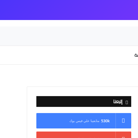
عة
إتبعنا
530k
متابعينا علي فيس بوك