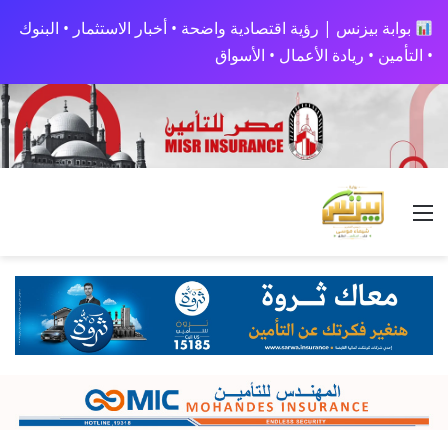
بوابة بيزنس | رؤية اقتصادية واضحة • أخبار الاستثمار • البنوك
• التأمين • ريادة الأعمال • الأسواق
القائمة