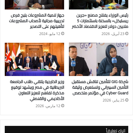
والشخصيات الدولية بما يؤكد أن مصر أكبر الواجهات السياحية في
العالم وقادرة على استضافة الفعاليات الدولية.
رئيس الوزراء يفتتح مصنع «جرين
جهاز تنمية المشروعات يتيح فرص
ريسايكل» بالسخنة باستثمارات 5
تدريبية مجانية لأصحاب المشروعات
وأوضح أن أهمية المؤتمر تنبع من التركيز على المواضيع الخاصة
ملايين دولار لتعزيز الاقتصاد الأخضر
لتأهيلهم على التصدير
بصناعة التأمين والتي تستهدف رفع مستوى الصناعة وتحديثها
23 أبريل، 2026
12 مايو، 2024
لتواكب كافة المعايير الدولية.
وتابع: إن تحقيق الشمول التأميني يأتي وسط تحديات كبيرة في ظل
ارتفاع الأسعار بخاصة التحديات التي تواجه شركات التأمين، كما
تستهدف أيضا الشركات تحقيق أعلى معدلات التأمين الصحي
الشامل والارتقاء به مع فتح فرص جديدة للشركات باستخدام
شركة GIG للتأمين تناقش مستقبل
وزير الخارجية يلتقي طلاب الجامعة
الأساليب الحديثة.
التأمين السيبراني وتستعرض وثيقة
البريطانية في مصر ويشهد توقيع
Cyber Guard في مؤتمر متخصص
مذكرة تفاهم لتعزيز التعاون
الأكاديمي والقنصلي
كما أشاد بأهمية دور الدول المشاركة في المؤتمر التي وصلت لنحو
25 يناير، 2026
12 مارس، 2026
16 دولة عربية و17 دولة صديقة، ومشاركه سبعة متحدثين من دول
مختلفة.
اترك تعليقاً