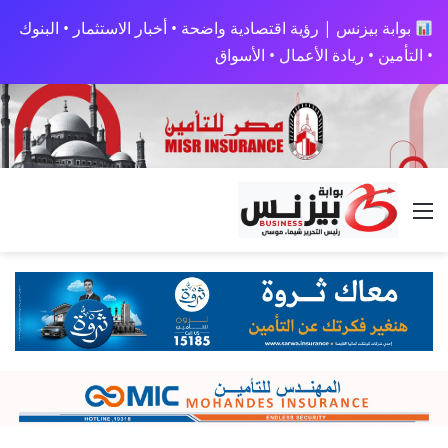
بوابة بيزنس | رؤية اقتصادية واضحة • أخبار الاستثمار • البنوك
• التأمين • ريادة الأعمال • الأسواق
القائمة