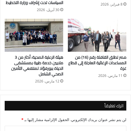
خلال فترة تترواح من أسبوع إلي شهر و نص بنسبة تتراوح من ٢٠%
السياسات تحت إشراف وزارة التخطيط
8 فبراير، 2026
إلى ٢٥% بسبب القرارات البنك المركزي المصري الأخيرة وصفقة
30 أبريل، 2026
رأس الحكمة واتفاقية صندوق النقد الدولي. .
مصر تطلق القافلة رقم (16) من
هيئة الرعاية الصحية: أكثر من 3
المساعدات الإغاثية العاجلة إلى قطاع
ملايين خدمة طبية بمستشفى
غزة
الحياة ببورفؤاد لمنتفعي التأمين
الصحي الشامل
11 مارس، 2026
12 مارس، 2026
اترك تعليقاً
لن يتم نشر عنوان بريدك الإلكتروني.
الحقول الإلزامية مشار إليها بـ
*
ا