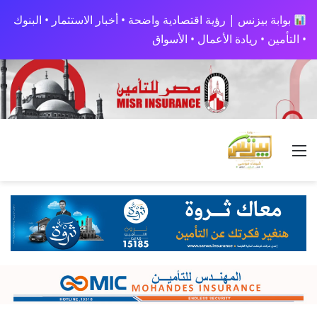
بوابة بيزنس | رؤية اقتصادية واضحة • أخبار الاستثمار • البنوك
• التأمين • ريادة الأعمال • الأسواق
القائمة