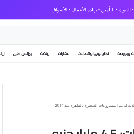
البنوك • التأمين • ريادة الأعمال • الأسواق
 وبورصة
تكنولوجيا واتصالات
عقارات
رياضة
بيزنس طبى
زرا