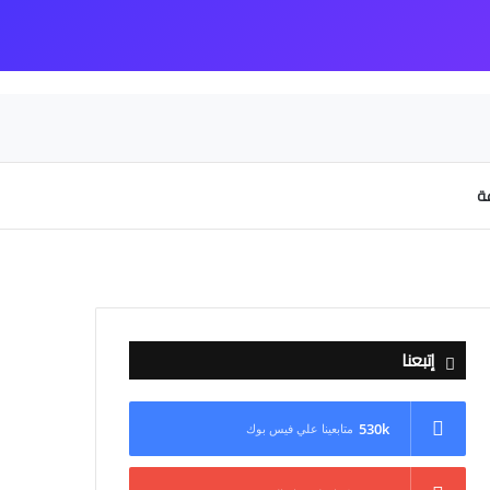
عة
إتبعنا
530k
متابعينا علي فيس بوك