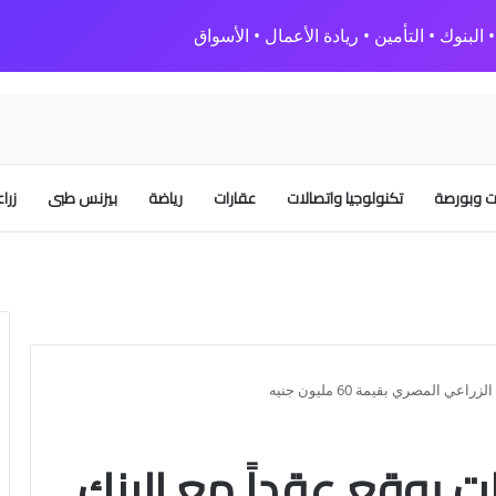
البنوك • التأمين • ريادة الأعمال • الأسواق
 وبورصة
تكنولوجيا واتصالات
عقارات
رياضة
بيزنس طبى
زرا
 المصري بقيمة 60 مليون جنيه
ت يوقع عقداً مع البنك