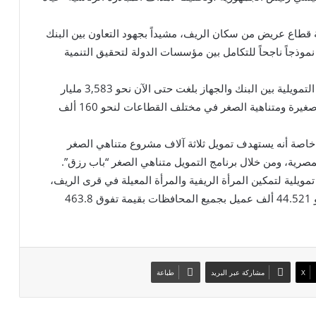
اع عريض من سكان الريف، مشيداً بجهود التعاون بين البنك
وذجاً ناجحاً للتكامل بين مؤسسات الدولة لتحقيق التنمية
كما أكد رئيس البنك الزراعي المصري، أن قيمة العقود التمويلية بين البنك والجهاز بلغت حتى الآن نحو 3,583 مليار
جنيه، تم الاستفادة منها بالكامل في تمويل مشروعات صغيرة ومتناهية الصغر في مختلف القطاعات لنحو 160 ألف
ون خاصة أنه يستهدف تمويل ثلاثة آلاف مشروع متناهي الصغر
مصرية، ومن خلال برنامج التمويل متناهي الصغر “باب رزق”.
ويلية لتمكين المرأة الريفية والمرأة المعيلة في قرى الريف،
وبالفعل نجح باب رزق حتى الآن في توفير التمويل لنحو 44.521 ألف عميل بجميع المحافظات بقيمة تفوق 463.8
X
مشاركة عبر البريد
طباعة