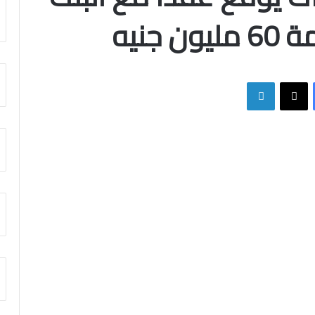
جنيه
فيسبوك
X
لينكدإن