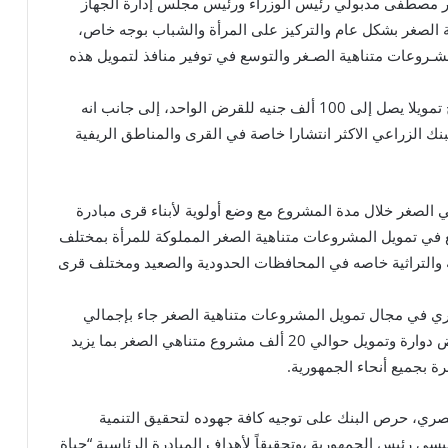
ور مصطفى مدبولي رئيس الوزراء ورئيس مجلس إدارة الجهاز
الصغر بشكل عام والتركيز على المرأة والشباب بوجه خاص،
مشـروعات متناهية الصـغر والتوسع في توفير منافذ لتمويل هذه
وأوضح ان العقد الجديد مع البنك الزراعي المصري يتيح تمويلا يصل إلى 100 ألف جنيه للقرض الواحد، إلى جانب انه
نك الزراعي الاكثر انتشارا خاصة في القرى والمناطق الريفية
مويل نحو 3000 مشروع متناهي الصغر خلال مدة المشروع مع وضع أولوية لأبناء قرى مبادرة
في تمويل المشروعات متناهية الصغر المملوكة للمرأة بمختلف
ية والتراثية خاصه في المحافظات الحدودية والصعيد ومختلف قرى
مصري في مجال تمويل المشروعات متناهية الصغر جاء بإجمالي
عقود تبلغ قيمتها 156 مليون جنيه تم استخدامها كقروض دوارة وتمويل حوالي 20 ألف مشروع متناهي الصغر بما يزيد
صري، حرص البنك على توجيه كافة جهوده لتحقيق التنمية
سيسي رئيس الجمهورية ،وتحقيقاً لأهداف المبادرة الرئاسية “حياة