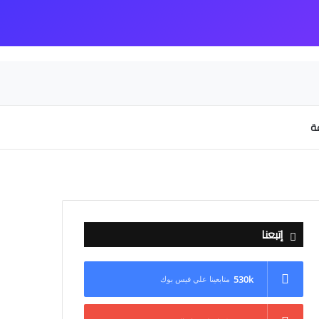
عة
إتبعنا
530k
متابعينا علي فيس بوك