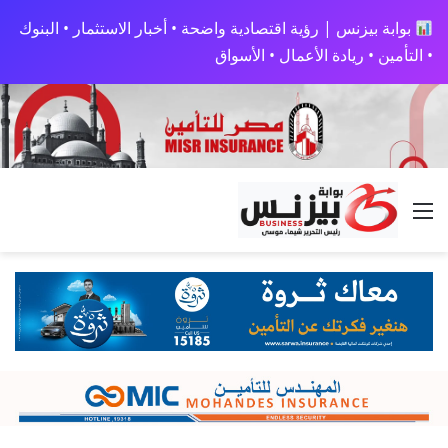
بوابة بيزنس | رؤية اقتصادية واضحة • أخبار الاستثمار • البنوك
• التأمين • ريادة الأعمال • الأسواق
القائمة