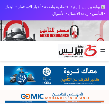
بوابة بيزنس | رؤية اقتصادية واضحة • أخبار الاستثمار • البنوك
• التأمين • ريادة الأعمال • الأسواق
القائمة