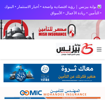
بوابة بيزنس | رؤية اقتصادية واضحة • أخبار الاستثمار • البنوك
• التأمين • ريادة الأعمال • الأسواق
القائمة