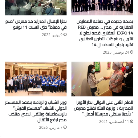
بشأن الاهتمام بالموارد البشرية وتنميتها والاستثمار فيها والعمل على
تنفيذ خطة طموحة تستهدف الإسراع في تحقيق التنمية الاقتصادية
بصمه جديده في صناعه المعارض
نظرا للإقبال المتزايد مد معرض “صنع
والاجتماعية الشاملة مع التركيز على تنمية مهارات وقدرات العنصر
العقاريه في مصر … معرض RED
في دمياط” حتى السبت 11 يونيو
البشري كمورد حيوي وثروة قومية فريدة.
EXPO 14 العقاري قصه نجاح لا
9 يونيو، 2022
تنتهي و شركات التطوير العقاري
بجانب العمل على تعزيز استثمارات الدولة وإصلاح وتطوير منظومة
تشيد بنجاح النسخه ال 14
إدارة شركات قطاع الأعمال العام والتي لا تكتمل أركانها ولا تتحقق
24 نوفمبر، 2025
نتائجها دون استهداف تعزيز قدرات العاملين وتنمية مهاراتهم في كافة
القطاعات الاقتصادية.
وقال حسن شحاتة: تهدف وزارة العمل إلى التخطيط للموارد البشرية
على المستوى القومي وتنميتها، ورعاية القوى العاملة وتنظيم
استخدامها في الداخل والخارج ورفع كفايتها الانتاجية كوسيلة فاعلة
للعام الثانى على التوالى بدار الأوبرا
وزير الشباب والرياضة يتفقد المعسكر
لتحقيق التنمية الاقتصادية والاجتماعية، من خلال عمليات التشغيل
المصرية : وزيرة البيئة تفتتح معرض
الدولي للشباب “معسكر القرش”
والتدريب المهني وحماية ورعاية القوى العاملة وتوفير بيئة عمل
” بأيدينا هنخلي مدرستنا أجمل “
بالإسماعيلية ويلتقي لاعبي منتخب
صحية وآمنة.
مصر لرفع الأثقال
11 أغسطس، 2021
7 مارس، 2026
وأضاف أن “صندوق تمويل التدريب والتأهيل” -المنشأ وفقاً لأحكام