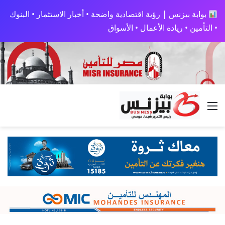
بوابة بيزنس | رؤية اقتصادية واضحة • أخبار الاستثمار • البنوك
• التأمين • ريادة الأعمال • الأسواق
القائمة