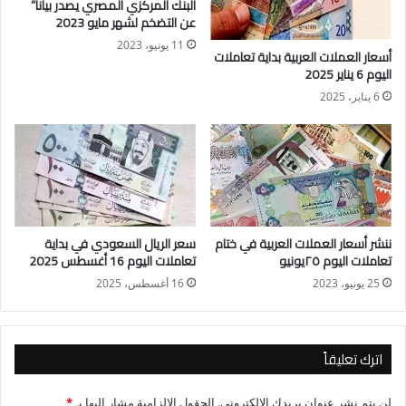
البنك المركزي المصري يصدر بيانا”
حين بلغ متوسط سعر العائد المرجح 25.18%، وسعر الكوبون
عن التضخم لشهر مايو 2023
25.318%.
11 يونيو، 2023
أسعار العملات العربية بداية تعاملات
اليوم 6 يناير 2025
وبلغت قيمة طرح سندات الخزانة اليوم، نحو 5 مليارات جنيه ومدتها
6 يناير، 2025
3 أعوام.
وتلجأ الحكومة لتمويل عجز الموازنة من خلال طرح سندات الخزانة
وأذون الخزانة كأدوات استدانة، وتعتبر البنوك الحكومية أكبر
المشترين لها، وتُعد سندات الخزانة من أدوات الدين طويلة الأجل؛
حيث تتراوح آجالها بين أكثر من عام وحتى 15 عاماً.
ننشر أسعار العملات العربية في ختام
سعر الريال السعودي في بداية
تعاملات اليوم ٢٥يونيو
تعاملات اليوم 16 أغسطس 2025
25 يونيو، 2023
16 أغسطس، 2025
اترك تعليقاً
لن يتم نشر عنوان بريدك الإلكتروني.
الحقول الإلزامية مشار إليها بـ
*