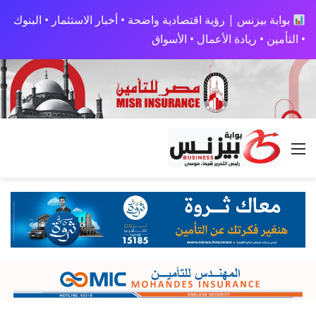
بوابة بيزنس | رؤية اقتصادية واضحة • أخبار الاستثمار • البنوك
• التأمين • ريادة الأعمال • الأسواق
القائمة