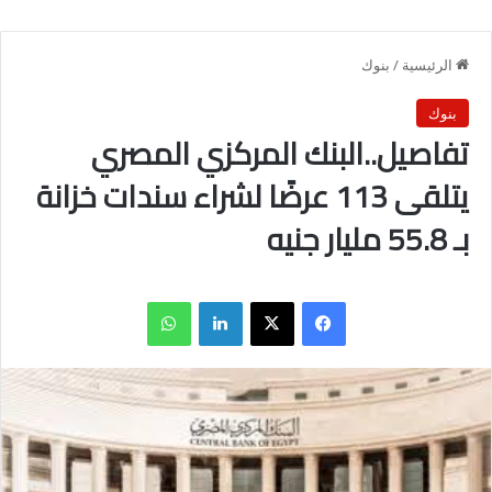
الرئيسية
/
بنوك
بنوك
تفاصيل..البنك المركزي المصري
يتلقى 113 عرضًا لشراء سندات خزانة
بـ 55.8 مليار جنيه
فيسبوك
X
لينكدإن
واتساب