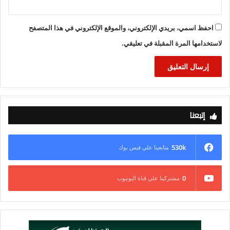
والتنسيق مع أجهزة الدولة ذات الصلة، وبما يساهم في ترويج منتجات
أصحاب المشروعات وإتاحة فرص تصديرية للمنتجات المحلية.
احفظ اسمي، بريدي الإلكتروني، والموقع الإلكتروني في هذا المتصفح
لاستخدامها المرة المقبلة في تعليقي.
إتبعنا
530k
متابعينا علي فيس بوك
0
مشتركينا علي قناة اليوتيوب