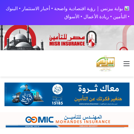
بوابة بيزنس | رؤية اقتصادية واضحة • أخبار الاستثمار • البنوك
• التأمين • ريادة الأعمال • الأسواق
القائمة