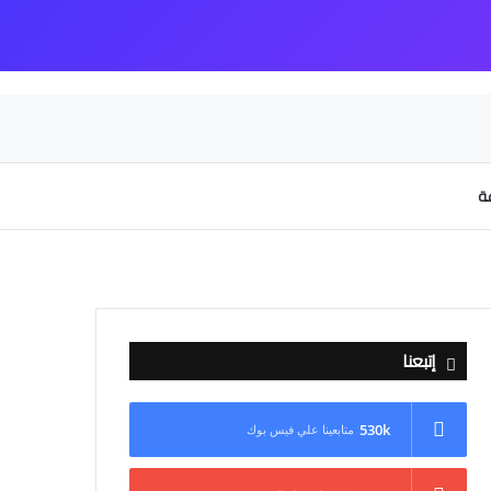
عة
إتبعنا
530k
متابعينا علي فيس بوك