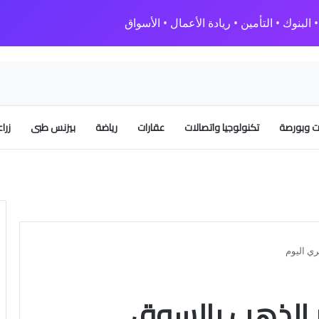
البنوك • التأمين • ريادة الأعمال • الأسواق
 وبورصة
تكنولوجيا واتصالات
عقارات
رياضة
بيزنس طبى
زرا
ي اليوم
ر الذهب بالسوق