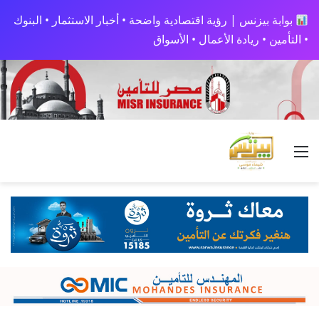
بوابة بيزنس | رؤية اقتصادية واضحة • أخبار الاستثمار • البنوك
• التأمين • ريادة الأعمال • الأسواق
القائمة