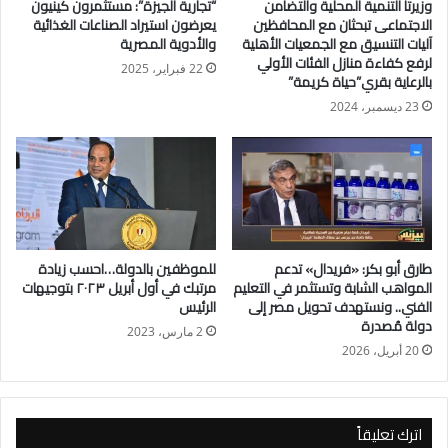
وزيرتا التنمية المحلية والتضامن
“تجارية الجيزة”: مستثمرون كينيون
مما زاد من إقبال المستثمرين على الذهب كملاذ أمن.
الاجتماعى تبحثان مع المحافظين
يعرضون استيراد الصناعات الغذائية
آليات التنسيق مع الجمعيات الأهلية
والأدوية المصرية
ونستعرض خلال السطور التالية آخر تحديث لأسعار الذهب بمصر،
لرفع كفاءة منازل الفئات الأولي
22 فبراير، 2025
بالرعاية بقري”حياة كريمة”
دون إضافة قيمة المصنعية إلى سعر الجرام، والتي تختلف قيمتها من
23 ديسمبر، 2024
تاجر إلى آخر، ومن محافظة إلى أخرى؛ وفقاً لحجم وشكل كل قطعة
ذهبية؛ حيث تتراوح قيمة المصنعية ما بين 3 إلى 10%.
سجل عيار 24 نحو 2891 جنيه.
سجل عيار 21 سعر 2530 جنيهاً.
طارق أبو بكر: «فريدال» تدعم
للموظفين بالدولة…احسب زيادة
المواهب الشابة وتستثمر في التعليم
مرتبك في أول أبريل ٢٠٢٣ بتوجيهات
سجل عيار 18 نحو 2168 جنيها.
الفني.. ونستهدف تحويل مصر إلى
الرئيس
دولة مُصدرة
2 مارس، 2023
وسجل عيار 14 نحو 1686 جنيهاً.
20 أبريل، 2026
بلغ سعر الجنيه الذهب نحو 20240 جنيها.
اترك تعليقاً
وبلغ سعر الأوقية ببورصة الذهب العالمية 1980 دولار