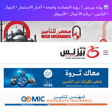
بوابة بيزنس | رؤية اقتصادية واضحة • أخبار الاستثمار • البنوك
• التأمين • ريادة الأعمال • الأسواق
القائمة