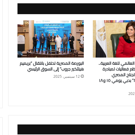
العالمي للغة العربية..
البورصة المصرية تحتفل بانتقال “بريميم
ظم فعاليات لمبادرة
هيلثكير جروب” إلى السوق الرئيسي
الجناح المصري
12 سبتمبر، 2025
في”إكسبو ٢٠٢٠” بدبي يومي ١٥ و١٨