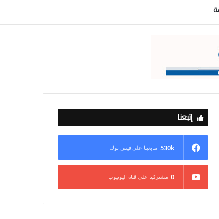
عة
إتبعنا
530k
متابعينا علي فيس بوك
0
مشتركينا علي قناة اليوتيوب