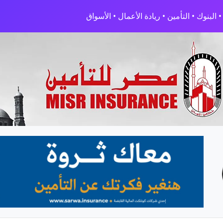
البنوك • التأمين • ريادة الأعمال • الأسواق