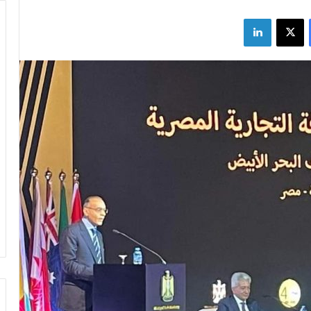
فيسبوك
X
لينكدإن