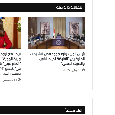
مقالات ذات صلة
رئيس الوزراء يتابع جهود فض التشابكات
تزامنا مع اليوم 
المالية بين “القابضة لمياه الشرب
وزارة الهجرة تن
والصرف الصحي”
“اتكلم عربي” ب
13 يناير، 2025
ديسمبر الجاري
14 ديسمبر، 2021
اترك تعليقاً