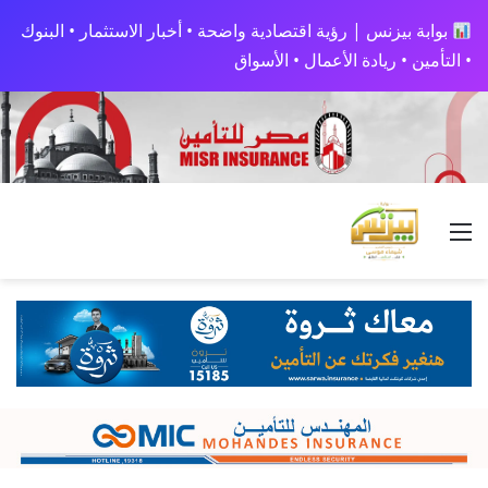
بوابة بيزنس | رؤية اقتصادية واضحة • أخبار الاستثمار • البنوك
• التأمين • ريادة الأعمال • الأسواق
القائمة