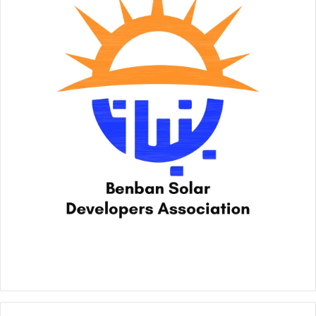
المصادر الرئيسية لإيرادات الدولة من النقد الأجنبي من خلال تعظيم
تحويلات المصريين العاملين بالخارج، مع التأكيد على التعاون
المنقطع النظير من إدارة البنوك وكافة كوادرهم وممثليهم في
مجلس إدارة شركة IBAG.
وأضاف أن إستراتيجية الشركة لن تتوقف عند هذا الحد، بل ستمتد
إلى أفق أخري في المستقبل القريب فيما يخص التحويلات وذلك
باستخدام الرقمنة في التحويلات ومحافظ الهواتف المحمولة
مستندين في ذلك على خبرة شركة ويسترن يونيون العالمية وخبرة
وإمكانيات شركائنا ” بنك مصر، البنك الأهلي المصري، وبنك القاهرة”،
مع التأكيد على أن الهدف القومي المنشود هو تحقيق شمولاً مالياً
أكثر عمقاً مما سيكون له مردوداً إيجابياً على اقتصاد الوطن.