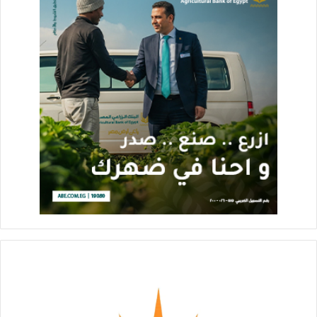
على أن يتم تقديم الخدمة بكافة فروع البنك خلال المراحل التالية بما
يدعم جهود البنك لتحقيق الشمول المالى وتقديم أفضل مستوى من
الخدمات المصرفية للعملاء. هذا ويعتزم البنك تعزيز التكامل بين أيباج
والشركات التابعة للبنك في إطار إستراتيجية البنك لتنمية وتنويع
الخدمات المقدمة للعملاء.
وفي هذا الصدد، صرح مصطفي سرهنك رئيس مجلس الإدارة
التنفيذي لشركة أيباج لخدمات تحويل الأموال بأن هذه الخطوة تُعد
تطبيق عملي لخطة الشركة الاستراتيجية الهادفة إلي دمج قطاع
التحويلات غير الرسمي إلى القطاع المصرفي حيث سيتم توسيع
قاعدة العملاء المستهدفين من خلال شبكة فروع أكبر ثلاثة بنوك في
مصر وأيضاً إتاحة خدماتهم المصرفية المتنوعة لهؤلاء العملاء مما يعزز
الشمول المالي وإدخال شريحة كبيرة من المجتمع لا تتعامل مع
البنوك داخل المنظومة المصرفية.
وأضاف سرهنك، أن هذه الخطوة ما كانت لتتحقق دون دعم البنك
المركزي المصري وتفهمه لدور الشركة المحوري في زيادة مصدر من