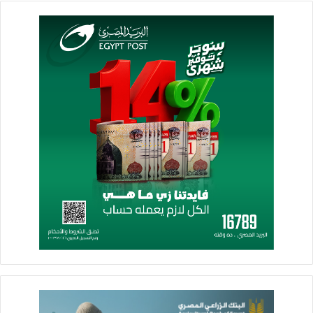
الشهادات وربط الودائع وبالإضافة الي الخدمات البنكية الرقمية التي
يقدمها البنك مثل المحافظ الالكترونية وخدمة الإنترنت البنكي.
وأعرب طارق فايد رئيس مجلس الادارة والرئيس التنفيذي لبنك
القاهرة إعتزاز البنك بالإنضمام لتلك الشراكة الإستراتيجية مع شركة
IBAG – وكيل ويسترن يونيون بمصر- والتى تأتى في إطار جهود البنك
المتواصلة لدعم نشاط خدمات تحويل الأموال بما يتماشى مع
توجيهات البنك المركزي المصري نحو دمج قطاع التحويلات غير
الرسمي إلى القطاع المصرفي وتعزيز الشمول المالي.
وأشار إلى أن تلك الشراكة تسهم فى التيسير على المصريين فى
الخارج وذويهم لإرسال وإستقبال حوالتهم عبر شبكة واسعة من فروع
بنك القاهرة الممتدة من الدلتا للصعيد والبالغ عددها 248 فرع ووحدة
مصرفية والمنتشرة بكافة أنحاء الجمهورية وبما يسهم في زيادة
تدفقات النقد الأجنبي بشكل عام وتحويلات أموال المصريين بالخارج
بشكل خاص، مع تقديم الخدمات المصرفية لعملاء التحويلات، موضحاً
أنه من المقرر بدء الخدمة كمرحلة أولى فى مجموعة من فروع البنك