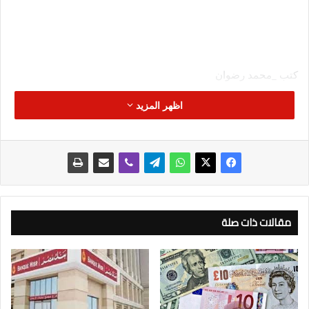
كتب _محمد رضوان
اظهر المزيد
انضم بنك القاهرة إلى مساهمي شركة IBAG وكيل شركة ويسترن
يونيون فى مصر بعد أن قام بشراء حصة من كل من شركة الأهلي
كابيتال – الذراع الاستثمارية للبنك الأهلي المصري – وبنك مصر؛
وهي الشراكة الاستراتيجية التي تأتي استكمالا لصدارة تلك البنوك
فى استقبال تحويلات العاملين بالخارج، وكذا شركة IBAG بوكالتها
لشركة ويسترن يونيون والتي تعد من أقدم الشركات العاملة في مصر
في استقبال الحوالات الخارجية.
مقالات ذات صلة
وقرر بنك القاهرة شراء حصة من أسهم شركة أيباج ليصبح إجمالي
حصة الثلاثة بنوك معاً 40% وبقيت حصة المساهم الأصلي “مجموعة
سرهنك” 60%، وهو ما يأتي استنادا للنجاح الكبير في إتاحة استقبال
الحوالات الخارجية الواردة من كل دول العالم بالدولار وبالجنيه