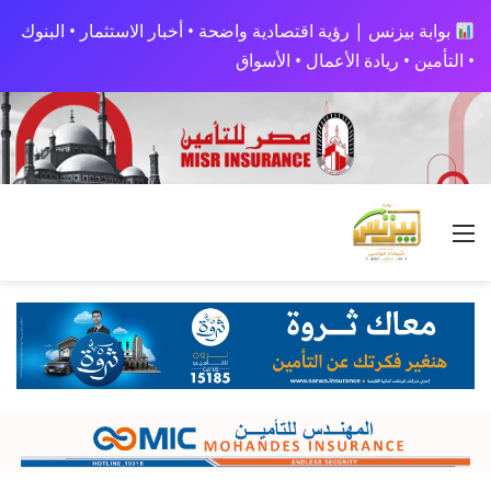
بوابة بيزنس | رؤية اقتصادية واضحة • أخبار الاستثمار • البنوك
• التأمين • ريادة الأعمال • الأسواق
القائمة