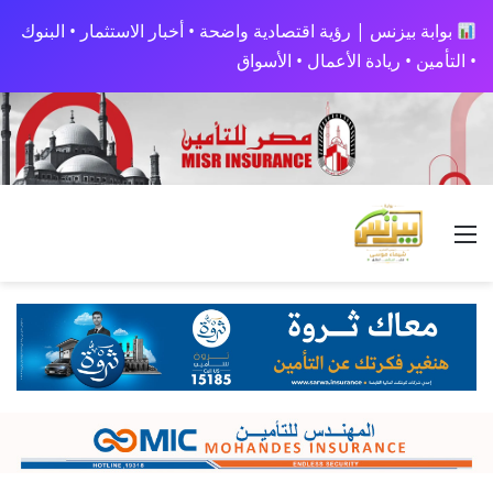
بوابة بيزنس | رؤية اقتصادية واضحة • أخبار الاستثمار • البنوك
• التأمين • ريادة الأعمال • الأسواق
القائمة