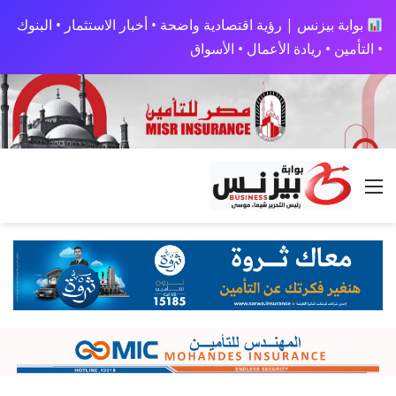
بوابة بيزنس | رؤية اقتصادية واضحة • أخبار الاستثمار • البنوك
• التأمين • ريادة الأعمال • الأسواق
القائمة