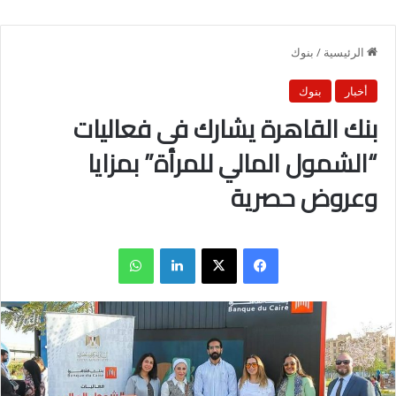
الرئيسية
/
بنوك
أخبار
بنوك
بنك القاهرة يشارك فى فعاليات
“الشمول المالي للمرأة” بمزايا
وعروض حصرية
فيسبوك
X
لينكدإن
واتساب