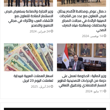
د.منال عوض ومحافظ الأقصر يبحثان
وزير التجارة والصناعة يستعرض فرص
فرص التعاون مع عدد من الشركات
الاستثمار المتاحة للتعاون مع
الصينية الرائدة في مجالات المجازر
الأشقاء العرب والأتراك في مجالي
والمخلفات ومعالجة مياه الصرف
التصنيع والتصدير
الصحي
24 فبراير، 2024
14 نوفمبر، 2024
وزير المالية : الحكومة تعمل على
اسعار العملات العربية فيبداية
حزمة من الإجراءات التصحيحية لتطوير
تعاملات اليوم 23 ابريل
المسار الاقتصادي وتحقيق التعافي
24 أبريل، 2025
كتبت/ شيماء موسى
11 مايو، 2024
تزامناً مع الإحتفال باليوم العالمى للمرأة، يشارك بنك القاهرة فى
فعاليات الاحتفال والتى أطلقها البنك المركزى المصرى خلال الفترة