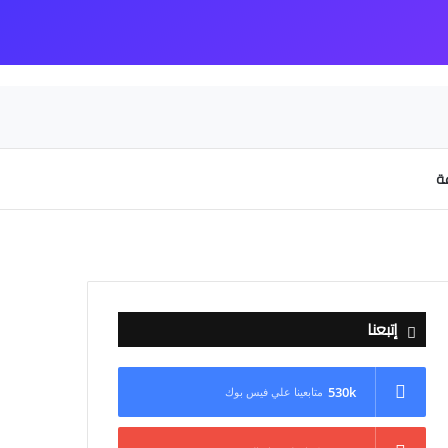
عة
إتبعنا
530k
متابعينا علي فيس بوك