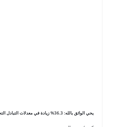
يحي الواثق بالله: 36.3% زيادة في معدلات التبادل التجاري بين مصر وتنزانيا خلال عام 2021