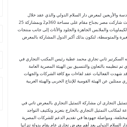
دسة والأربعين لمعرض دار السلام الدولي والذي عقد خلال
الفترة من 28 يونيو وحتى 13 يوليو الجاري بتنزانيا ، حيث شاركت مصر بجناح مقام على مساحة 360م2 وبمشاركة 25
يماويات والملابس الجاهزة والجلود والأثاث إلى جانب منتجات
غيرة والمتوسطة، لتكون بذلك أكبر الدول المشاركة بالمعرض
فقه السكرتير ثاني تجاري محمد عطية رئيس المكتب التجاري في
تم تنظيمه بالتعاون والتنسيق بين الهيئة المصرية العامة
قد شهدت الفعاليات عقد لقاءات مع كافة الشركات والجهات
ممثلين عن الهيئة القومية للإنتاج الحربى والهيئة العربية
تمثيل التجارى ان مشاركة التمثيل التجاري بالمعرض تاتي في
عة لمكاتب التمثيل التجاري بالخارج بتعزيز وتكثيف التواجد
المختلفة، ومواصلة جهودها في تقديم الدعم للشركات المصرية
 السلام الدولي يعد أهم معرض تجارى عام يقام بدولة تنزانيا