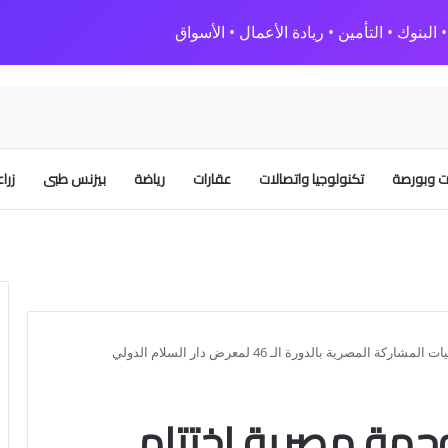
البنوك • التأمين • ريادة الأعمال • الأسواق
 وبورصة
تكنولوجيا واتصالات
عقارات
رياضة
بيزنس طبى
زرا
 شركة وجهة مصرية اختتام