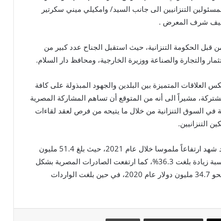
مسئولين التنزانيين الى جانب السيد/ وامكيلي ميني سكرتير
 قبل الحكومة التنزانية، حيث استقبل الجناح عدد كبير من
مار والتجارة والصناعة ووزيرة الخارجية، ومحافظ دار السلام.
س العلاقات المتميزة بين البلدين والجهود المبذولة على كافة
لمشتركة، مشيراً الى أنه من المتوقع أن تساهم المشاركة المصرية
في السوق التنزانية من خلال ما يتيحه من فرص لعقد لقاءات
 التنزانيين.
وأشار الى أن حجم التبادل التجاري بين مصر وتنزانيا قد شهد ارتفاعاً ملموسا خلال عام 2021، حيث بلغ 51.4 مليون
دولار مقارنة بنحو 37.7 مليون دولار في عام 2020 وبنسبة زيادة بلغت 36.3%، كما ارتفعت الصادرات المصرية بشكل
ملموس لتسجل 47.9 مليون دولار عام 2021 مقارنة بنحو 34.7 مليون دولار عام 2020، في حين بلغت الواردات