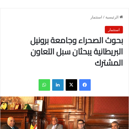
الرئيسية
/
استثمار
استثمار
بحوث الصحراء وجامعة برونيل
البريطانية يبحثان سبل التعاون
المشترك
فيسبوك
X
لينكدإن
واتساب