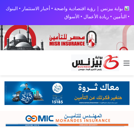
بوابة بيزنس | رؤية اقتصادية واضحة • أخبار الاستثمار • البنوك
• التأمين • ريادة الأعمال • الأسواق
القائمة