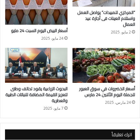
ومن جانبه أعرب الدكتور أحمد فهيم عن استعداده للتعاون نظراً لما
“المركزي للمبيدات” يواصل العمل
يمتلكه مركز بحوث الصحراء من كوادر فنية مدربة ومحطات بحثية
واستلام العينات فى أجازة عيد
في كافة ربوع صحراء مصر ومعامل بحثية متميزة علي اعلي درجات
العمال
أسعار البيض اليوم السبت 24 مايو
من الجودة والكفاءة تتبع أفضل أساليب نظم إدارة الجودة .
2 مايو، 2025
24 مايو، 2025
أسعار الخضروات في سوق العبور
البحوث الزراعية يقود تحالف وطنى
للجملة اليوم الأثنين 24 مارس
لتعزيز القيمة المضافة للنباتات الطبية
والعطرية
24 مارس، 2025
7 مايو، 2025
اترك تعليقاً