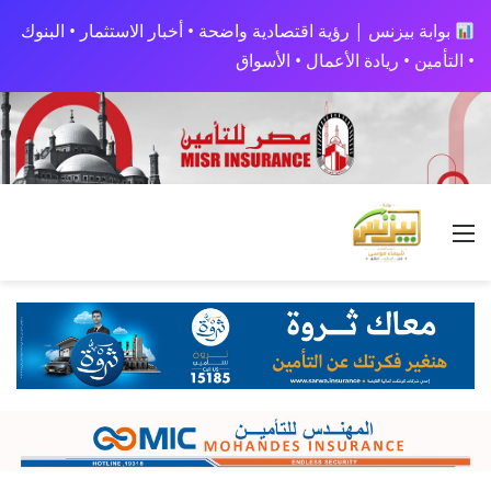
بوابة بيزنس | رؤية اقتصادية واضحة • أخبار الاستثمار • البنوك
• التأمين • ريادة الأعمال • الأسواق
القائمة