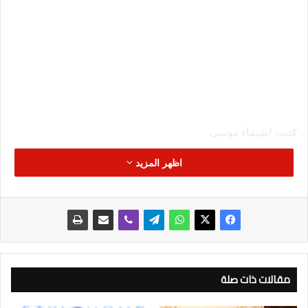
كتبت /شيماء موسى
اظهر المزيد
يستضيف البريد المصري ورشة “PRIME”، والتي ينظمها المكتب
الدولي للاتحاد البريدي العالمي، لبناء قدرات الدول الإفريقية،
وتحسين جودة الخدمات البريدية ضمن اتفاقية “PRIME”، والتي تضم
نخبة من أفضل المؤسسات البريدية (الدولية والعربية) من ١٦٠ دولة،
بالتنسيق مع اللجنة العربية الدائمة للبريد والاتحاد البريدي الإفريقي
الشامل؛ وذلك بمقر المركز الإقليمي للتدريب البريدي بالقاهرة خلال
الفترة من ٢٩ إلى ٣٠ يناير ٢٠٢٤، بمشاركة الخبيرة الدولية “Cinzia
مقالات ذات صلة
Neri” رئيسة برايم، والخبير الدولي”Joni sunikka” مدير العمليات في