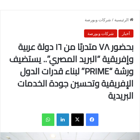
الرئيسية
/
شركات وبورصة
أخبار
شركات وبورصة
بحضور ٧٨ متدربًا من ١٦ دولة عربية
وإفريقية “البريد المصري”.. يستضيف
ورشة “PRIME” لبناء قدرات الدول
الإفريقية وتحسين جودة الخدمات
البريدية
فيسبوك
X
لينكدإن
واتساب