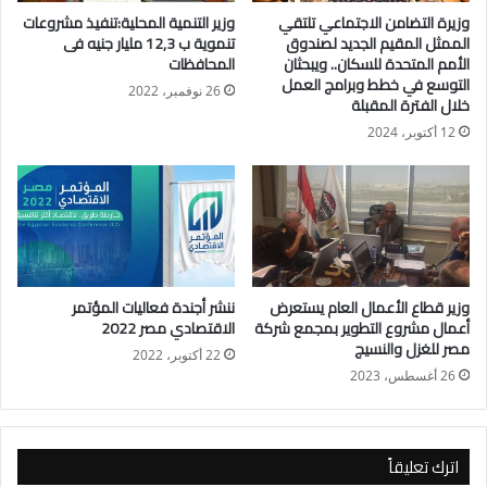
وزيرة التضامن الاجتماعي تلتقي
وزير التنمية المحلية:تنفيذ مشروعات
الممثل المقيم الجديد لصندوق
تنموية ب 12,3 مليار جنيه فى
ويذكر أن الزميل فتحى السايح عمل فى العديد من قطاعات الهيئة
الأمم المتحدة للسكان.. ويبحثان
المحافظات
التوسع في خطط وبرامج العمل
وإدارتها فشغل منصب مديرا لتحرير جريدة الجرائد المحلية (صحافة
26 نوفمبر، 2022
خلال الفترة المقبلة
المستقبل) التى كانت تصدرها الهيئة؛ ثم التحق بقطاع المعلومات
12 أكتوبر، 2024
وعمل مترجم للغة العبرية بإدارة فلسطين؛ ثم انتقل للإدارة العامة
للتحرير وعين مديرا عاما للإدارة العامة للتحرير والنشر والتى تضم
إدارات التحرير العربى والتحرير الأجنبى والموسوعة؛ ثم انتقل للعمل
بجريدة الجرائد العالمية بالإدارة العامة للترجمة.
وزير قطاع الأعمال العام يستعرض
ننشر أجندة فعاليات المؤتمر
أعمال مشروع التطوير بمجمع شركة
الاقتصادي مصر 2022
مصر للغزل والنسيج
22 أكتوبر، 2022
26 أغسطس، 2023
اترك تعليقاً