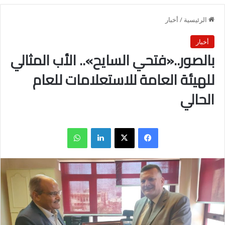
الرئيسية
/
أخبار
أخبار
بالصور..«فتحي السايح».. الأب المثالي
للهيئة العامة للاستعلامات للعام
الحالي
فيسبوك
X
لينكدإن
واتساب