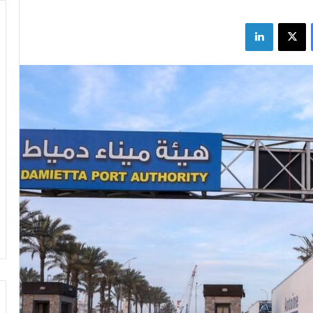
فيسبوك
X
لينكدإن