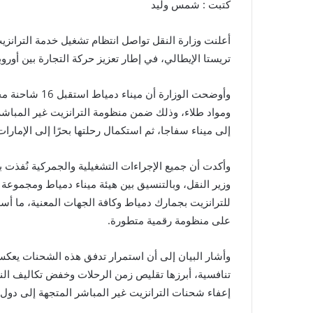
كتبت : شمس وليد
أعلنت وزارة النقل تواصل انتظام تشغيل خدمة الترانزيت
تريستا الإيطالي، في إطار تعزيز حركة التجارة بين أوروب
ومواد طلاء، وذلك ضمن منظومة الترانزيت غير المباشر، ح
إلى ميناء سفاجا، ثم استكمال رحلتها بحرًا إلى الإما
وأكدت أن جميع الإجراءات التشغيلية والجمركية نُفذت 
وزير النقل، وبالتنسيق بين هيئة ميناء دمياط ومجموعة 
للترانزيت بجمارك دمياط وكافة الجهات المعنية، ما أسه
على منظومة رقمية متطورة.
وأشار البيان إلى أن استمرار تدفق هذه الشحنات يعكس ن
تنافسية، أبرزها تقليص زمن الرحلات وخفض تكاليف النق
إعفاء شحنات الترانزيت غير المباشر المتجهة إلى دول ا