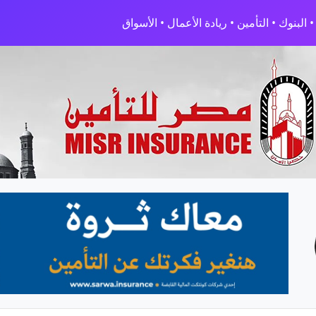
البنوك • التأمين • ريادة الأعمال • الأسواق