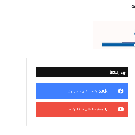
عة
إتبعنا
530k
متابعينا علي فيس بوك
0
مشتركينا علي قناة اليوتيوب