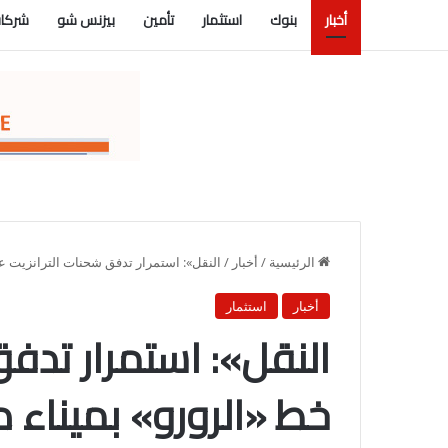
أخبار
بنوك
استثمار
تأمين
بيزنس شو
شركات
الرئيسية
/
أخبار
/
النقل»: استمرار تدفق شحنات الترانزيت عب
أخبار
استثمار
النقل»: استمرار تدفق
خط «الرورو» بميناء 