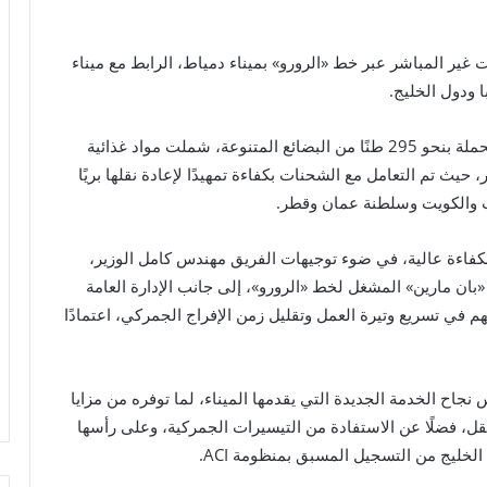
 غير المباشر عبر خط «الرورو» بميناء دمياط، الرابط مع ميناء
ا ودول الخليج.
وأوضحت الوزارة أن ميناء دمياط استقبل 16 شاحنة محملة بنحو 295 طنًا من البضائع المتنوعة، شملت مواد غذائية
يث تم التعامل مع الشحنات بكفاءة تمهيدًا لإعادة نقلها بريًا
رات والكويت وسلطنة عمان وقطر.
بكفاءة عالية، في ضوء توجيهات الفريق مهندس كامل الوزير،
«بان مارين» المشغل لخط «الرورو»، إلى جانب الإدارة العامة
م في تسريع وتيرة العمل وتقليل زمن الإفراج الجمركي، اعتمادًا
جاح الخدمة الجديدة التي يقدمها الميناء، لما توفره من مزايا
ل، فضلًا عن الاستفادة من التيسيرات الجمركية، وعلى رأسها
لخليج من التسجيل المسبق بمنظومة ACI.