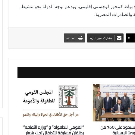
ء دمياط كمحور لوجستي إقليمي، ويدعم توجه الدولة نحو تنشيط
ة والصادرات المصرية.
X
مشاركة عبر البريد
طباعة
البداد القابضة تستحوذ على 60% من
“القومي للطفولة” و “وزارة الثقافة”
Grupo RentaTodo الإسبانية
يطلقان مسابقة للأطفال تحت شعار