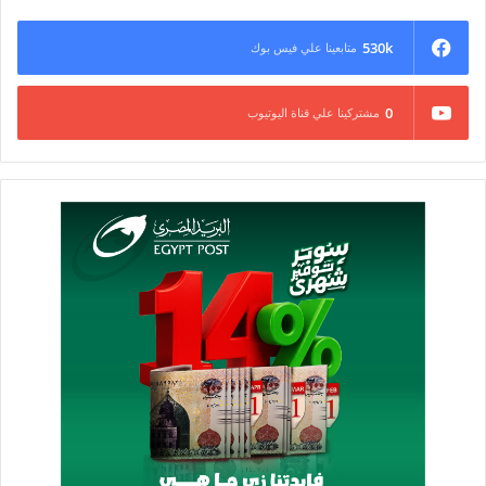
530k
متابعينا علي فيس بوك
0
مشتركينا علي قناة اليوتيوب