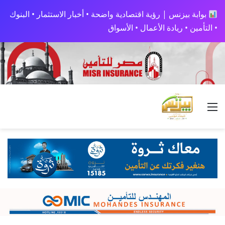
بوابة بيزنس | رؤية اقتصادية واضحة • أخبار الاستثمار • البنوك
• التأمين • ريادة الأعمال • الأسواق
القائمة