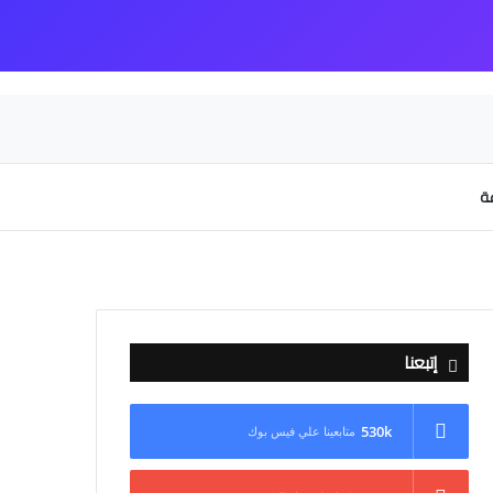
عة
إتبعنا
530k
متابعينا علي فيس بوك