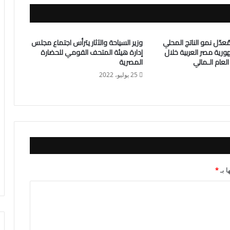
اط :3.5% مُعدّل نمو الناتج المحلي
وزير السياحة والآثار يترأس اجتماع مجلس
ورية مصر العربية خلال
إدارة هيئة المتحف القومي للحضارة
العام الـمالي
المصرية
25 يوليو، 2022
ا بـ
*