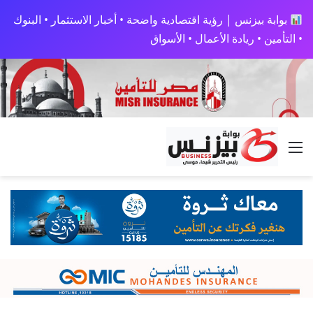
بوابة بيزنس | رؤية اقتصادية واضحة • أخبار الاستثمار • البنوك
• التأمين • ريادة الأعمال • الأسواق
القائمة