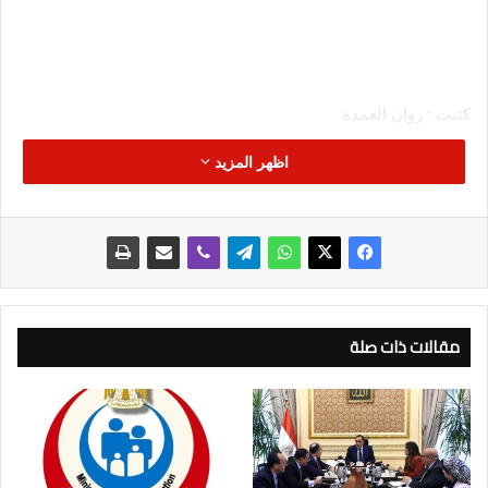
كتبت : روان العمدة
اظهر المزيد
تفقد الفريق أسامة ربيع رئيس هيئة قناة السويس، جناح الهيئة في
معرض مصر الدولي للقوارب واليخوت في دورته السادسة، والذي
ينعقد خلال الفترة من (11 – 14) يوليو الحالي بالساحل الشمالي،
مقالات ذات صلة
يرافقه مجموعة من قيادات قطاع النقل البحري والسياحة ورجال
الأعمال والإعلام.
من جانبه أكد الفريق أسامة ربيع على أهمية المعرض الدولي
للقوارب واليخوت باعتباره نقطة انطلاق قوية للتواجد على خريطة