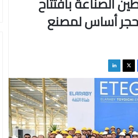
ين الصناعة بافتتاح
حجر أساس لمصنع
فيسبوك
X
لينكدإن