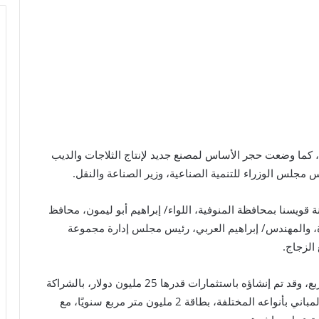
، كما وضعت حجر الأساس لمصنع جديد لإنتاج الثلاجات والديب
مجلس الوزراء للتنمية الصناعية، وزير الصناعة والنقل.
ويسنا بمحافظة المنوفية، اللواء/ إبراهيم أبو ليمون، محافظ
هرة، والمهندس/ إبراهيم العربي، رئيس مجلس إدارة مجموعة
الزجاج.
وأشار إلى أن مساحة مصنع الزجاج تبلغ 20 ألف متر مربع، وقد تم إنشاؤه باستثمارات قدرها 25 مليون دولار، بالشراكة
مع شركة “يوتاتشي” اليابانية، حيث يُنتج زجاج واجهات المباني بأنواعه المختلفة، بطاقة 2 مليون متر مربع سنويًا، مع