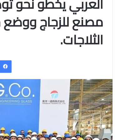
العربي يخطو نحو توط
مصنع للزجاج ووضع 
الثلاجات.