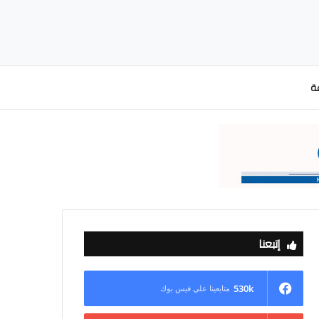
عة
إتبعنا
530k
متابعينا علي فيس بوك