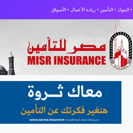
البنوك • التأمين • ريادة الأعمال • الأسواق