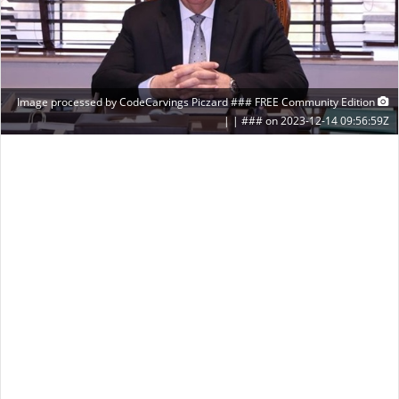
Image processed by CodeCarvings Piczard ### FREE Community Edition
### on 2023-12-14 09:56:59Z | |