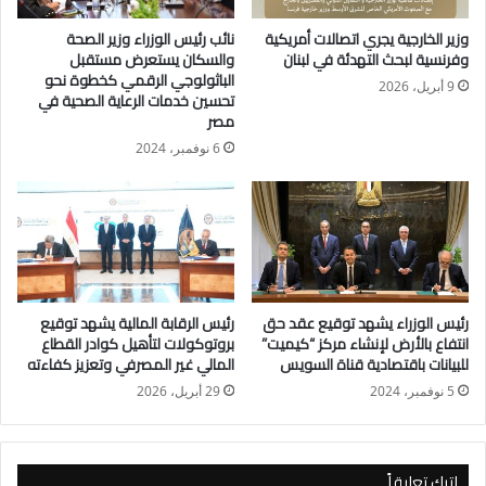
وأكد المستشار الإعلامي بأن وزير الزراعة وجه بتوعية المزارعين
وزير الخارجية يجري اتصالات أمريكية
نائب رئيس الوزراء وزير الصحة
بذلك وتوضيح هذا المفهوم لهم لتشجيعهم على التوسع في زراعة
وفرنسية لبحث التهدئة في لبنان
والسكان يستعرض مستقبل
القمح وكذلك التوعية بأن الدولة توفر التقاوى الجيدة المعتمدة
الباثولوجي الرقمي كخطوة نحو
9 أبريل، 2026
تحسين خدمات الرعاية الصحية في
بالاسعار المخفضة هذا بالإضافة إلى مبادرة التحالف الوطنى للعمل
مصر
الأهلى والتنموى “ازرع” حيث يتحمل التحالف 50% من تكلفة التقاوى
6 نوفمبر، 2024
في إطار بروتوكول التعاون مع وزارة الزراعة
وقال إبراهيم بإن الوزارة تقوم أيضا بتوفير الأسمدة المدعومة للقمح
وكذلك الإرشادات الفنية من الزراعة وحتى الحصاد لزيادة الانتاجية
تحقق مردود اقتصادي كبير للفلاح تسهم في رفع مستوى معيشته
وأشار كذلك إلى أن الدولة حينما تشترى القمح من الفلاحين بأسعاره
العالمية تقوم باعادته مرة أخرى للمواطنين في صورة رغيف عيش
رئيس الوزراء يشهد توقيع عقد حق
رئيس الرقابة المالية يشهد توقيع
مدعوم بعد أن تتحمل تكاليف النقل والتخزين والتصنيع ،
انتفاع بالأرض لإنشاء مركز “كيميت”
بروتوكولات لتأهيل كوادر القطاع
للبيانات باقتصادية قناة السويس
المالي غير المصرفي وتعزيز كفاءته
5 نوفمبر، 2024
29 أبريل، 2026
اترك تعليقاً