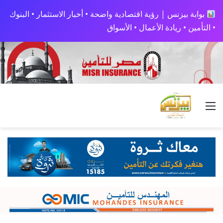
بوابة بيزنس | رؤية اقتصادية واضحة • أخبار الاستثمار • البنوك
• التأمين • ريادة الأعمال • الأسواق
القائمة