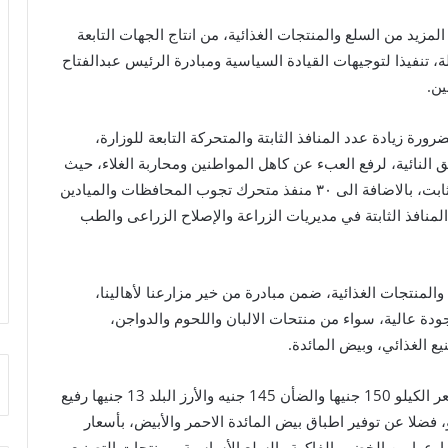
مزيد من السلع والمنتجات الغذائية، من انتاج الجهات التابعة
قلة، تنفيذا لتوجيهات القيادة السياسية ومبادرة الرئيس عبدالفتاح
ين.
رة زيادة عدد المنافذ الثابتة والمتحركة التابعة للوزارة،
النائية، لرفع العبء عن كاهل المواطنين ومحاربة الغلاء، حيث
تبلغ عدد المنافذ التابعة للوزارة حاليا حوالي ٢٤٣ منفذ ثابت، بالاضافة الى ٣٠ منفذ متحرك تجوب المحافظات والميادين
المنافذ الثابتة في مديريات الزراعة والإصلاح الزراعى والطب
لمنتجات الغذائية، ضمن مبادرة من خير مزارعنا لأهالينا،
ودة عالية، سواء من منتحات الالبان واللحوم والدواجن،
ع الغذائي، وبيض المائدة.
وطرحت الوزارة بمنافذها كميات من اللحوم البلدية بسعر الكيلو 150 جنيها والضأن 145 جنيه والأرز البلد 13 جنيها رفيع
عدس 17 جنيها للنصف كيلو، فضلا عن توفير اطباق بيض المائدة الاحمر والأبيض، بأسعار
ارعها من الخضر والفاكهة والسلع الأساسية، ومنتجات التصنيع