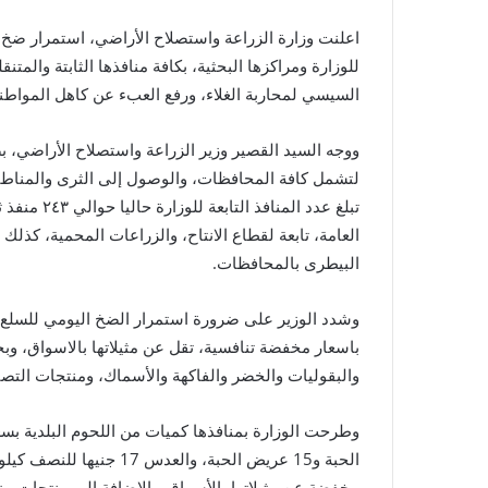
اعلنت وزارة الزراعة واستصلاح الأراضي، استمرار ضخ ال
للوزارة ومراكزها البحثية، بكافة منافذها الثابتة والمتن
السيسي لمحاربة الغلاء، ورفع العبء عن كاهل المواطن
ووجه السيد القصير وزير الزراعة واستصلاح الأراضي، بضرو
لتشمل كافة المحافظات، والوصول إلى الثرى والمناطق 
العامة، تابعة لقطاع الانتاح، والزراعات المحمية، كذلك 
البيطرى بالمحافظات.
وشدد الوزير على ضرورة استمرار الضخ اليومي للسلع وا
باسعار مخفضة تنافسية، تقل عن مثيلاتها بالاسواق، وبج
والبقوليات والخضر والفاكهة والأسماك، ومنتجات التصني
الحبة و15 عريض الحبة، وال
مخفضة عن مثيلاتها بالأسواق، بالاضافة الى منتجات مز