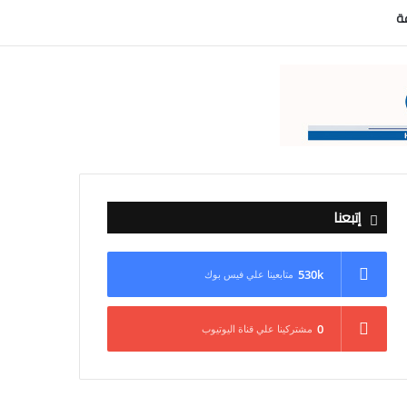
عة
إتبعنا
530k
متابعينا علي فيس بوك
0
مشتركينا علي قناة اليوتيوب