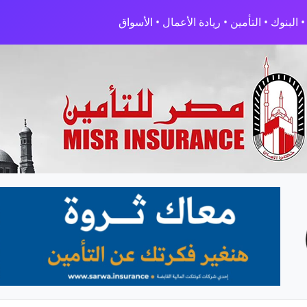
البنوك • التأمين • ريادة الأعمال • الأسواق