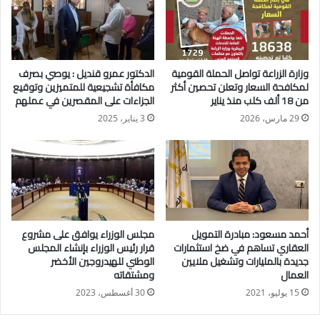
المتابعة المستمرة لنتائج اجتماع رئيس مجلس الوزراء مع كافة
الأطراف المعنية بالثروة الداجنة والذي عقد في أكتوبر الماضي
وزارة الزراعة تواصل الحملة القومية
الدكتور عمرو قنديل : يوصي بصرف
لمكافحة السعار وتعلن تحصين أكثر
مكافأة تشجيعية للمتميزين وتوقيع
من 18 ألف كلب منذ يناير
الجزاءات على المقصرين في عملهم
29 مارس، 2026
3 يناير، 2025
أحمد مسعود: مبادرة التمويل
مجلس الوزراء يوافق على مشروع
العقاري تساهم في ضخ استثمارات
قرار رئيس الوزراء بإنشاء المجلس
جديدة بالمليارات وتشغيل ملايين
الوطني للهيدروجين الأخضر
العمال
ومشتقاته
15 يوليو، 2021
30 أغسطس، 2023