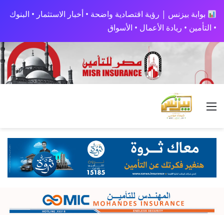
بوابة بيزنس | رؤية اقتصادية واضحة • أخبار الاستثمار • البنوك
• التأمين • ريادة الأعمال • الأسواق
القائمة