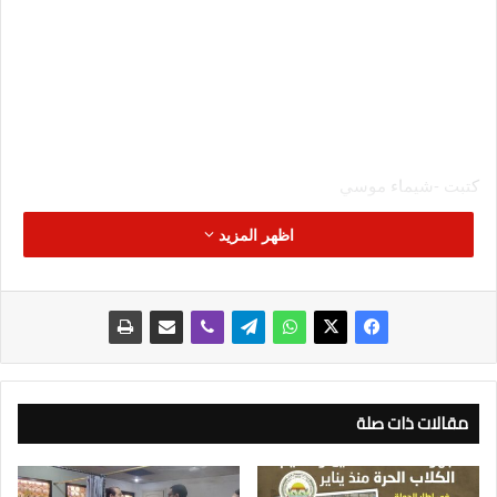
كتبت -شيماء موسي
اظهر المزيد
أعلنت وزارة الزراعة واستصلاح الأراضي أنه خلال الفترة من 16
أكتوبر حتى 17 نوفمبر تم الإفراج عن 756 ألف طن من مستلزمات
الأعلاف منهم 532 ألف طن ذرة ، 224 ألف طن فول صويا وإضافات
أعلاف بحوالي 370 مليون دولار.
وفي إطار توجيهات السيد القصير وزير الزراعة واستصلاح الأراضي
فإن لجنة متابعة الإفراج عن مستلزمات الأعلاف المُشكلة من وزارة
مقالات ذات صلة
الزراعة ومجلس النواب والبنك المركزى واتحاد الدواجن سوف تعقد
اجتماعا غدا الأحد لمتابعة آخر المستجدات والتطورات وذلك في إطار