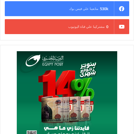
530k
متابعينا علي فيس بوك
0
مشتركينا علي قناة اليوتيوب