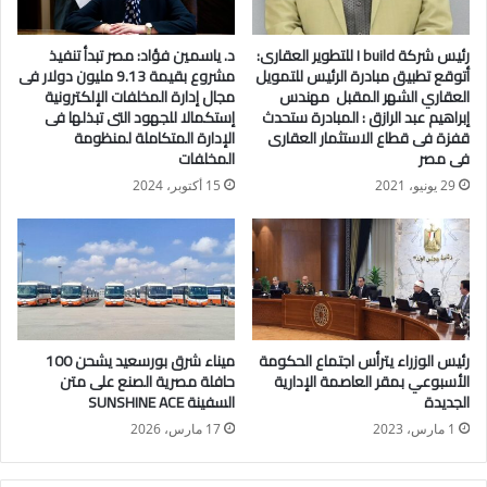
القابضة» لمزاولة نشاط الاشتراك في تأسيس الشركات وزيادة
رؤوس أموالها. وفي قطاع الاستثمار العقاري، وافقت الهيئة على
رئيس شركة I build للتطوير العقارى:
د. ياسمين فؤاد: مصر تبدأ تنفيذ
تأسيس شركة «طامح لصندوق الاستثمار العقاري».
أتوقع تطبيق مبادرة الرئيس للتمويل
مشروع بقيمة 9.13 مليون دولار فى
العقاري الشهر المقبل مهندس
مجال إدارة المخلفات الإلكترونية
وفي مجال رأس المال المخاطر، تم الترخيص لشركة «سبارك ذات
إبراهيم عبد الرازق : المبادرة ستحدث
إستكمالا للجهود التى تبذلها فى
قفزة فى قطاع الاستثمار العقارى
الإدارة المتكاملة لمنظومة
غرض الاستحواذ» بهدف الاستحواذ على حصص في الشركات،
فى مصر
المخلفات
بالإضافة إلى الموافقة على «صندوق بكرة لرأس المال المخاطر»
29 يونيو، 2021
15 أكتوبر، 2024
و«صندوق بكرة للملكية الخاصة» لمزاولة أنشطة صناديق الاستثمار.
كما تضمنت الموافقات منح شركة «ترند القابضة للاستثمارات
المالية» ترخيصًا لمزاولة نشاط أمناء الحفظ، فضلًا عن ترخيص شركة
«ناوي شيرز لإدارة صناديق الاستثمار العقاري» لتلقي الاكتتاب في
وثائق صناديق الاستثمار وترويجها.
رئيس الوزراء يترأس اجتماع الحكومة
ميناء شرق بورسعيد يشحن 100
الأسبوعي بمقر العاصمة الإدارية
حافلة مصرية الصنع على متن
وأكدت الهيئة أن هذه القرارات تأتي في إطار دورها التنظيمي
الجديدة
السفينة SUNSHINE ACE
والرقابي على الأسواق المالية غير المصرفية، والذي يشمل أسواق
1 مارس، 2023
17 مارس، 2026
رأس المال، والتأمين، والتمويل العقاري، والتأجير التمويلي،
والتخصيم، والتوريق.