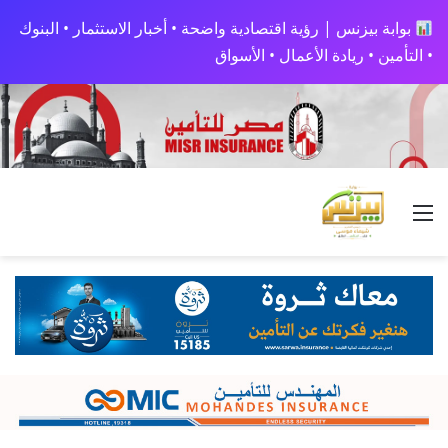
بوابة بيزنس | رؤية اقتصادية واضحة • أخبار الاستثمار • البنوك
• التأمين • ريادة الأعمال • الأسواق
القائمة