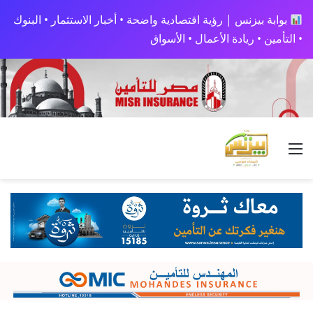
بوابة بيزنس | رؤية اقتصادية واضحة • أخبار الاستثمار • البنوك
• التأمين • ريادة الأعمال • الأسواق
القائمة