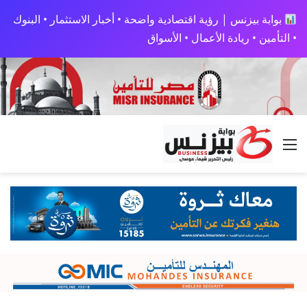
بوابة بيزنس | رؤية اقتصادية واضحة • أخبار الاستثمار • البنوك
• التأمين • ريادة الأعمال • الأسواق
القائمة