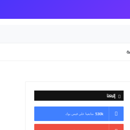
عة
إتبعنا
530k
متابعينا علي فيس بوك