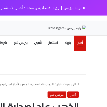
📊 بوابة بيزنس | رؤية اقتصادية واضحة • أخبار الاستثمار • 
أخبار
بنوك
استثمار
تأمين
بيزنس شو
شركات
الرئيسية
/
أخبار
/
الذهب عاد لصدارة المشهد كأداة استراتيجية
أخبار
بيزنس شو