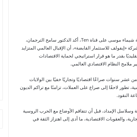
في لقاء خاص في برنامج “بيزنس” الذي تقدمه الإعلامية شيماء موسى على قناة Ten، أكد الدكتور سامح الترجمان،
ة «إيفولف للاستثمار القابضة»، أن الإقبال العالمي المتزايد
 تقليديًا بقدر ما هو قرار استراتيجي لحماية الاقتصادات
 ملامح النظام الاقتصادي العالمي.
ن عشر سنوات صراعًا اقتصاديًا وتجاريًا خفيًا بين الولايات
ة، تطور لاحقًا إلى صراع على العملات، تزامنًا مع تراكم الديون
عة النقود.
سلاسل الإمداد، قبل أن تتفاقم الأوضاع مع الحرب الروسية
رية، والعقوبات الاقتصادية، ما أدى إلى اهتزاز الثقة في