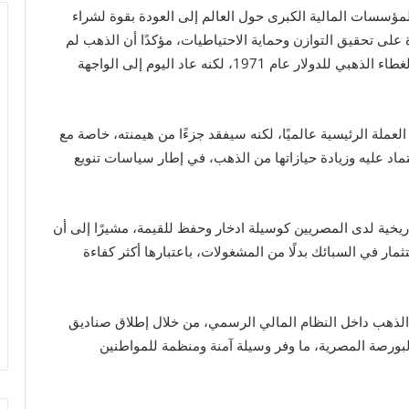
مؤسسات المالية الكبرى حول العالم إلى العودة بقوة لشراء
رة على تحقيق التوازن وحماية الاحتياطيات، مؤكدًا أن الذهب لم
يختفِ يومًا من النظام النقدي العالمي، حتى بعد إلغاء الغطاء الذهبي للدولار عام 1971، لكنه عاد اليوم إلى الواجهة
لعملة الرئيسية عالميًا، لكنه سيفقد جزءًا من هيمنته، خاصة مع
تماد عليه وزيادة حيازاتها من الذهب، في إطار سياسات تنويع
يخية لدى المصريين كوسيلة ادخار وحفظ للقيمة، مشيرًا إلى أن
ثمار في السبائك بدلًا من المشغولات، باعتبارها أكثر كفاءة
لذهب داخل النظام المالي الرسمي، من خلال إطلاق صناديق
البورصة المصرية، ما وفر وسيلة آمنة ومنظمة للمواطنين