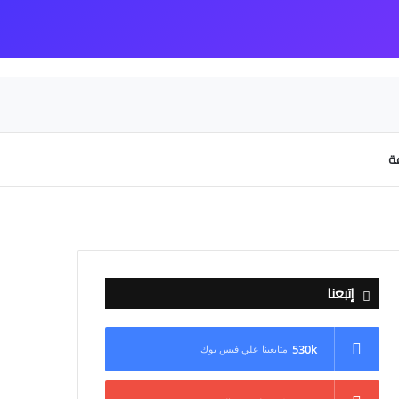
عة
إتبعنا
530k
متابعينا علي فيس بوك