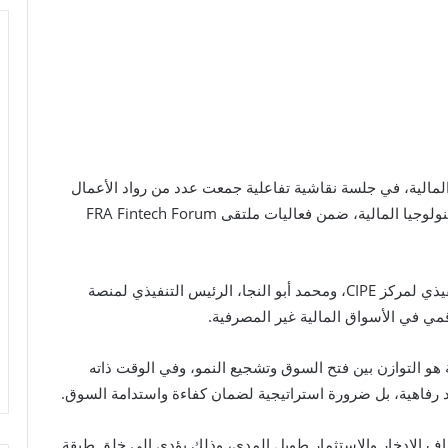
 المالية، في جلسة نقاشية تفاعلية جمعت عدد من رواد الأعمال
وممثلي الشركات الناشئة والمستثمرين المهتمين بالتكنولوجيا المالية، ضمن فعاليات ملتقى FRA Fintech Forum
نظمت الجلسة تحت إدارة سيف الخوانكي، المدير التنفيذي لمركز CIPE، ومحمد أبو النجا، الرئيس التنفيذي لمنصة
ة هو التوازن بين فتح السوق وتشجيع النمو، وفي الوقت ذاته
 رفاهية، بل ضرورة استراتيجية لضمان كفاءة واستدامة السوق.
داف الادخار والاستثمار طويل المدى، وذلك يؤدى إلى خلق طبقة