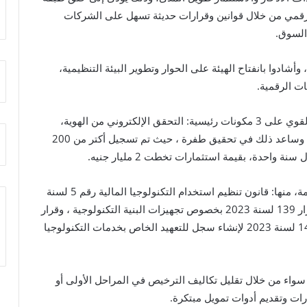
لرقمي من خلال قوانين وقرارات حديثة تسهل على الشركات
 السوق.
ادوا بانفتاح الهيئة على الحوار وتطوير البيئة التنظيمية،
ت الرقمية.
وخلال النقاش، أوضح الدكتور محمد فريد تركيز الهيئة القوي على 3 مكونات رئيسية: التحقق الإلكتروني من الهوية،
العقود الرقمية، والربط بين بيانات الهوية ورقم الهاتف، وساعد ذلك في تحقيق طفرة ، حيث تم تسجيل أكتر من 200
حدة، بقيمة استثمارات تخطت 2 مليار جنيه.
وقامت الهيئة بإصدار عدد من القرارات والقوانين المهمة، منها: قانون تنظيم استخدام التكنولوجيا المالية رقم 5 لسنة
2022 ، وقرار 58 لسنة 2022 لتراخيص الشركات ، وقرار 139 لسنة 2023 بخصوص تجهيزات البنية التكنولوجية ، وقرار
140 لسنة 2023 عن الهوية والعقود الرقمية ، وقرار 141 لسنة 2023 لإنشاء سجل للتعهيد الخاص بخدمات التكنولوجيا
سواء من خلال تقليل تكاليف الترخيص في المراحل الأولى أو
ات وتقديم أدوات تمويل مبتكرة.