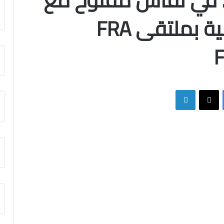
.. في نقاش مفتوح مع
رواد التكنولوجيا المالية بملتقى FRA
F
فيسبوك
X
لينكدإن