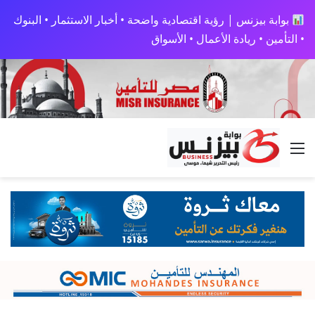
بوابة بيزنس | رؤية اقتصادية واضحة • أخبار الاستثمار • البنوك
• التأمين • ريادة الأعمال • الأسواق
القائمة