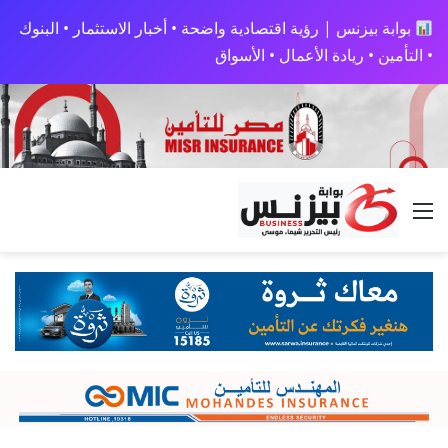
بوابة بيزنس | رؤية اقتصادية واضحة • أخبار الاستثمار • البنوك
• التأمين • ريادة الأعمال • الأسواق
القائمة