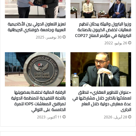
الاجتماعي، والدكتورة ندى ألفي رئيس مجلس أمناء مؤسسة ويل
سبرنج للتنمية الاجتماعية، وخالد فوزي رئيس مجلس إدارة شركة
ويل سبرنج لتنمية الأسرة والشباب.
وزيرا البترول والبيئة يبحثان تنظيم
تعزيز التعاون الدولي بين الأكاديمية
فعاليات لخفض الكربون بالصناعة
العربية وجامعة كوفنتري البريطانية
ويهدف بروتوكول التعاون إلى العمل المشترك على أربعة محاور
البترولية في مؤتمر المناخ COP27
30 نوفمبر، 2025
لتنمية الأسرة، حيث تعزيز استقرار وتماسك الأسرة وحمايتها من
26 يوليو، 2022
التفكك وتوفير الرعاية والحماية للأطفال فى ظروف غير عادية
لضمان تنشئتهم السليمة ودعم الأسر من خلال أنشطة متنوعة تهدف
إلى تحسين جودة الحياة.
كما سيعمل على محور تطوير مؤسسات الرعاية الاجتماعية لرفع
كفاءة العاملين بدور الرعاية الاجتماعية لأبناء مصر والمسنين، وتحفيز
«عنوان للتطوير العقاري» تنطلق
الرقابة المالية تحتفظ بعضويتها
مقدمي الرعاية وتنمية قدراتهم على تنفيذ البرامج المهنية وتطبيق
لعملائها بالخارج خلال مشاركتها في
باللجنة التنفيذية للمنظمة الدولية
عدة معارض دولية خلال العام
لمراقبي المعاشات IOPS للمرة
مباديء الحوكمة وتحفيز المشاركة المجتمعية وإدارة الموارد بشكل
الجارى
الخامسة على التوالي
فعال وتصميم وتنفيذ برامج اجتماعية وتثقيفية ومهنية لتعزيز التسويق
28 أبريل، 2026
11 أكتوبر، 2023
المجتمعي والمشاركة.
كما يهدف البروتوكول للتعاون من خلال برنامج مودة فى إطار تأهيل