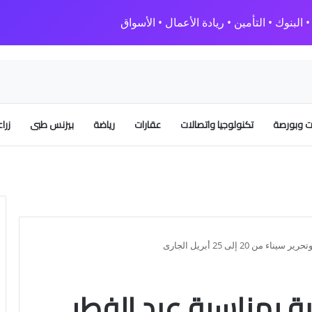
البنوك • التأمين • ريادة الأعمال • الأسواق
 وبورصة
تكنولوجيا واتصالات
عقارات
رياضة
بيزنس طبى
زرا
20 إلى 25 أبريل الجارى
ة بمناسبة عيد الفطر