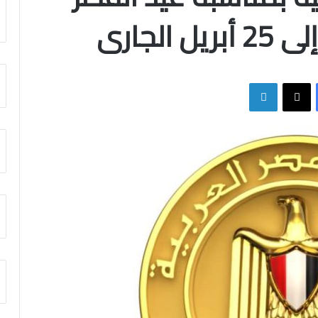
فيسبوك
X
لينكدإن