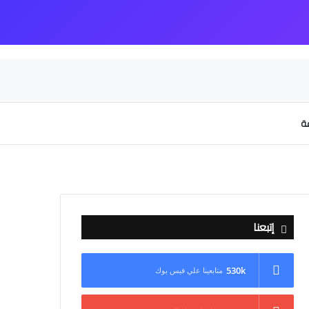
عة
إتبعنا
530k
متابعينا علي فيس بوك