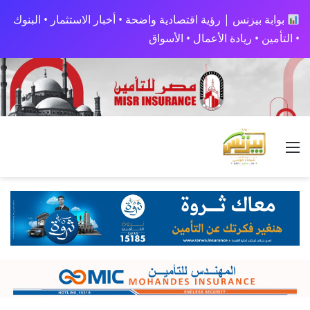
بوابة بيزنس | رؤية اقتصادية واضحة • أخبار الاستثمار • البنوك
• التأمين • ريادة الأعمال • الأسواق
القائمة