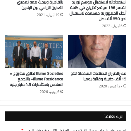
استعداداته لاستقبال موسم توريد
بالقاهرة ويبحث معه تعميق
القمح 196 موقع تخزيني في كافة
التعاون الزراعي بين البلدين
أنحاء الجمهورية مستعدة لاستقبال
19 أبريل، 2021
نحو 850 ألف طن
6 أبريل، 2022
مصرللطيران للصناعات المكملة تنتج
Illume Societies تطلق مشروع «
15 ألف حقيبة وقائية يوميا
Illume Residence» بالتجمع
السادس باستثمارات 4.5 مليار جنيه
27 أكتوبر، 2020
6 يونيو، 2026
اترك تعليقاً
لن يتم نشر عنوان بريدك الإلكتروني.
الحقول الإلزامية مشار إليها بـ
*