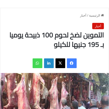
الرئيسية
/
أخبار
أخبار
التموين تضخ لحوم 100 ذبيحة يوميا
بـ 195 جنيها للكيلو
فيسبوك
X
لينكدإن
واتساب