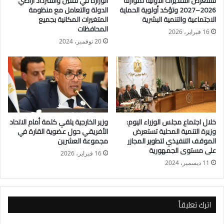
تستعرض التقديرات الأولية لموازنة
الوزارة في تقنين واسترداد أراضي
2026–2027 وتؤكد أولوية الحماية
الدولة والتعامل مع منظومة
وأشار عبد الموجود إلى أن البعثة تجهز حاليا خطة تفويج الحجاج إلى
الاجتماعية والتنمية البشرية
المتغيرات المكانية بجميع
المحافظات
المدينة المنورة، لمن بدأ رحلته من مكة المكرمة، وتفويج بقية
16 فبراير، 2026
20 نوفمبر، 2024
الحجيج إلى القاهرة لمن وصل إلى المدينة المنورة أولا.
وأوضح رئيس بعثة حج الجمعيات الأهلية أن الحالة الصحية للحجيج
جيدة دون وجود أية إصابات، مشيدا بالتنسيق مع السلطات السعودية
لتيسير عمل البعثة.
خلال اجتماع مجلس الوزراء اليوم:
وزير الخارجية يلقي كلمة أمام الاتحاد
وزيرة التنمية المحلية تستعرض
الأفريقي حول عضوية القارة في
الموقف التنفيذي لتطوير المجازر
مجموعة العشرين
على مستوى الجمهورية
16 فبراير، 2026
11 ديسمبر، 2024
اترك تعليقاً