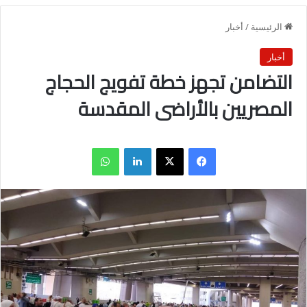
الرئيسية
/
أخبار
أخبار
التضامن تجهز خطة تفويج الحجاج
المصريين بالأراضى المقدسة
فيسبوك
X
لينكدإن
واتساب