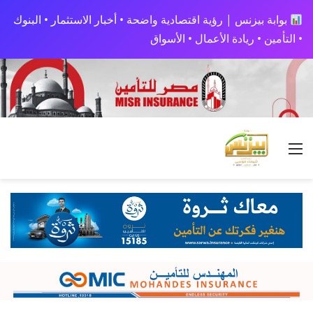
بوابة بيزنس | رؤية اقتصادية واضحة • أخبار الاستثمار • البنوك
• التأمين • ريادة الأعمال • الأسواق
القائمة