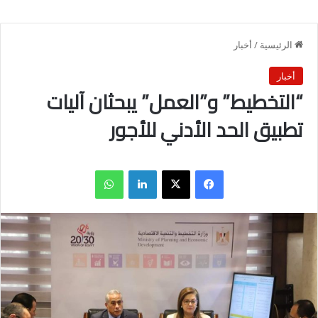
الرئيسية
/
أخبار
أخبار
“التخطيط” و”العمل” يبحثان آليات
تطبيق الحد الأدني للأجور
فيسبوك
X
لينكدإن
واتساب