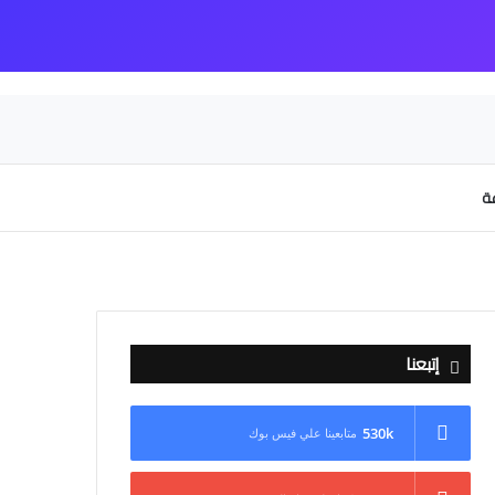
عة
إتبعنا
530k
متابعينا علي فيس بوك