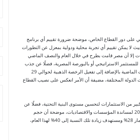
 على دور القطاع الخاص، موضحة ضرورة تقييم أي برنامج
يث لا يمكن تقييم أي تجربة محلية ودولية بمعزل عن التطورات
حديات إلا أن مصر قامت بطرح في خلال العام والنصف الماضي
ت بطرحها إما للمستثمر الاستراتيجي أو بالبورصة المصرية، فضلًا عن جذب
65 فرصة استثمارية في 14 قطاع خلال السنوات الثلاث الماضية بالإضافة إلى تفعيل الرخصة الذهبية لحوالي 29
الدولة المختلفة، مضيفة أن الأمر انعكس على نصيب القطاع
 الدولة بضخ حجم كبير من الاستثمارات لتحسين مستوى البنية التحتية، فضلًا عن
ضخ استثمارات خلال فترة جائحة كوفيد في 2019 و2020 لمساندة المؤسسات والاقتصاديات، موضحة أن حجم
استثمار القطاع الخاص كانت نسبته من إجمالي الاستثمار 28% ومستهدف زيادة تلك النسبة إلى 40% لهذا العام،