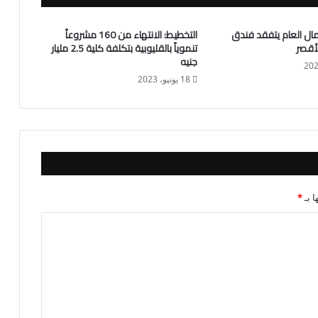
مال العام يتفقد فندق
التخطيط: الانتهاء من 160 مشروعاً
لأقصر
تنموياً بالقليوبية بتكلفة كلية 2.5 مليار
جنيه
18 يونيو، 2023
ا بـ
*