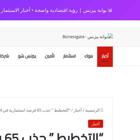
📊 بوابة بيزنس | رؤية اقتصادية واضحة • أخبار الاستثمار • 
أخبار
بنوك
استثمار
تأمين
بيزنس شو
شركات
الرئيسية
/
أخبار
/
“التخطيط ” جذب 65 فرصة استثمارية في 14 قطاع خلال السنوات الثلاث الماضية
أخبار