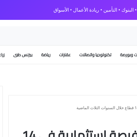
البنوك • التأمين • ريادة الأعمال • الأسواق
 وبورصة
تكنولوجيا واتصالات
عقارات
رياضة
بيزنس طبى
زرا
“التخطيط ” جذب 65 فرصة استثمارية في 14