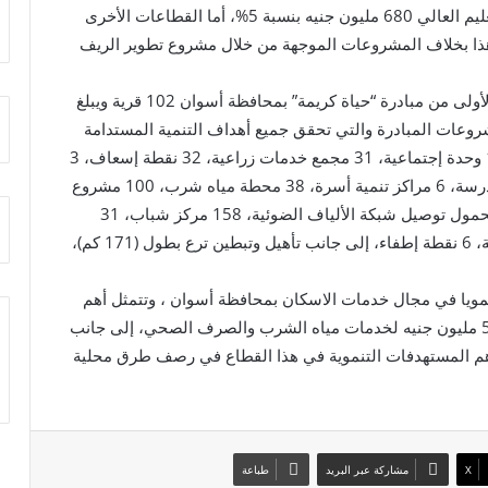
التنمية المحلية 730 مليون جنيه بنسبة 6%، وقطاع التعليم العالي 680 مليون جنيه بنسبة 5%، أما القطاعات الأخرى
استثمارات بقيمة 1.9مليار جنيه بنسبة 14%، هذا بخلاف المشروعات الموجهة من خلال مشروع تطوير الريف
وأوضح التقرير أن عدد القرى المستهدفة من المرحلة الأولى من مبادرة “حياة كريمة” بمحافظة أسوان 102 قرية ويبلغ
 نسمة ، وتتضمن مشروعات المبادرة والتي تحقق جميع أهداف التنمية المستدامة
إنشاء 76 عمارة سكنية للأسر الأولى بالرعاية ، عدد 12 وحدة إجتماعية، 31 مجمع خدمات زراعية، 32 نقطة إسعاف، 3
مستشفيات مركزية، 818 فصل دراسي، صيانة 170 مدرسة، 6 مراكز تنمية أسرة، 38 محطة مياه شرب، 100 مشروع
صرف صحي، 19 محطات معالجة، 121 برج شبكات محمول توصيل شبكة الألياف الضوئية، 158 مركز شباب، 31
مجمع خدمات حكومية، 86 مكتب بريد، 14 نقطة شرطة، 6 نقطة إطفاء، إلى جانب تأهيل وتبطين ترع بطول (171 كم)،
 الخطة تستهدف تنفيذ 50 مشروعا تنمويا في مجال خدمات الاسكان بمحافظة أسوان ، وتتمثل أهم
المستهدفات التنموية في هذا القطاع توجيه حوالي 500 مليون جنيه لخدمات مياه الشرب والصرف الصحي، إلى جانب
تمثل أهم المستهدفات التنموية في هذا القطاع في رصف طرق محلية
X
مشاركة عبر البريد
طباعة