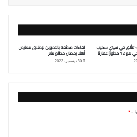
ركة «AEMP» تتألق في سيتي سكيب
لقاءات مكثفة بالتموين لإطلاق معارض
ورًا عقاريًا
أهلا رمضان مطلع يناير
30 ديسمبر، 2022
ا بـ
*