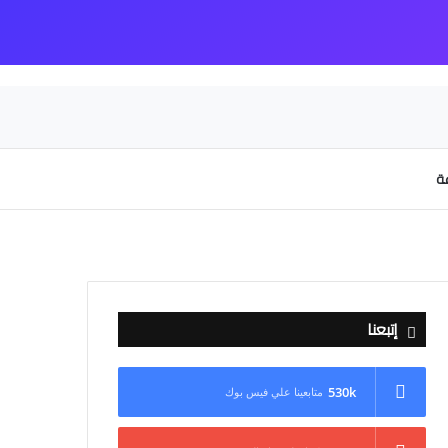
عة
إتبعنا
530k
متابعينا علي فيس بوك