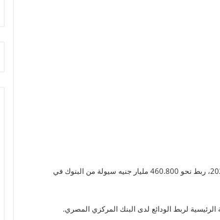
قرر البنك المركزي المصري، اليوم الثلاثاء 23 أبريل 2024، ربط نحو 460.800 مليار جنيه سيولة من البنوك في
 الرئيسية لربط الودائع لدى البنك المركزي المصري.