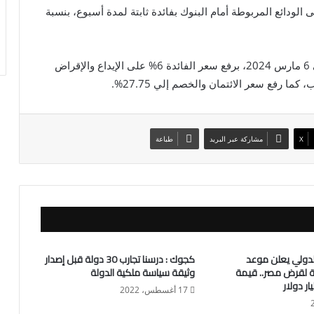
الودائع المربوطة أمام البنوك بفائدة ثابتة لمدة أسبوع، بنسبة
يأتي ذلك على خلفية قرار البنك المركزي المصري، في 6 مارس 2024، برفع سعر الفائدة 6% على الإيداع والإقراض
X
مشاركة عبر البريد
طباعة
لدولي يعلن موعد
كجوك : درسنا تجارب 30 دولة قبل إصدار
عة لقرض مصر.. قيمة
وثيقة سياسة ملكية الدولة
17 أغسطس، 2022