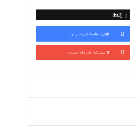
إتبعنا
530k
متابعينا علي فيس بوك
0
مشتركينا علي قناة اليوتيوب