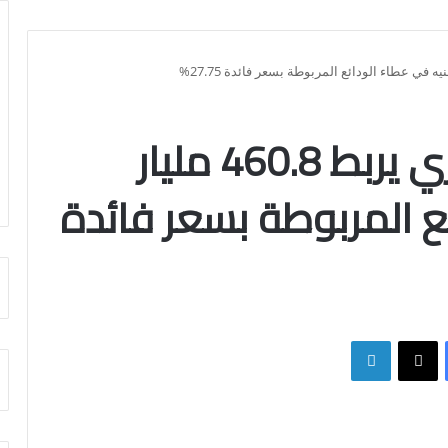
البنك المركزي المصري يربط 460.8 مليار
ع المربوطة بسعر فائدة
فيسبوك
X
لينكدإن