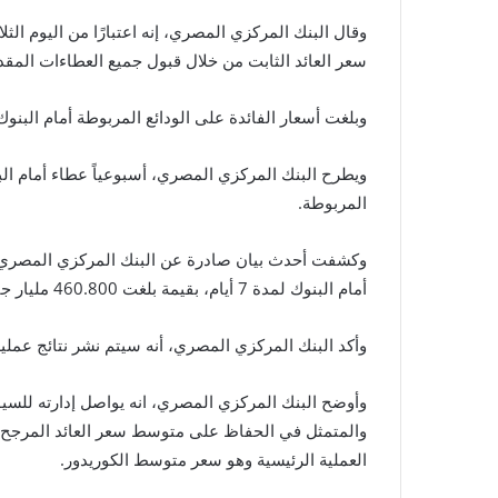
سعر العائد الثابت من خلال قبول جميع العطاءات المقدمة Full Allotment بسعر متوسط الكور
وبلغت أسعار الفائدة على الودائع المربوطة أمام البنوك بفا
ويطرح البنك المركزي المصري، أسبوعياً عطاء أمام البن
المربوطة.
وكشفت أحدث بيان صادرة عن البنك المركزي المصري، ع
أمام البنوك لمدة 7 أيام، بقيمة بلغت 460.800 مليار جنيه، بسعر فائدة بلغ 27.750%، بمعدل تخصيص بلغ 100%.
وأكد البنك المركزي المصري، أنه سيتم نشر نتائج عملية
وأوضح البنك المركزي المصري، انه يواصل إدارته للسيو
والمتمثل في الحفاظ على متوسط سعر العائد المرجح ل
العملية الرئيسية وهو سعر متوسط الكوريدور.