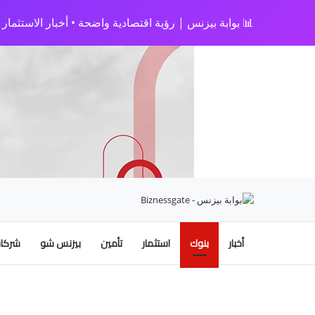
📊 بوابة بيزنس | رؤية اقتصادية واضحة • أخبار الاستثمار • 
أخبار
بنوك
استثمار
تأمين
بيزنس شو
شركات