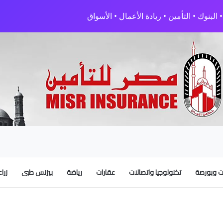
البنوك • التأمين • ريادة الأعمال • الأسواق
 وبورصة
تكنولوجيا واتصالات
عقارات
رياضة
بيزنس طبى
زرا